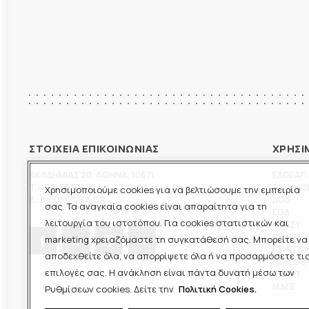
ΣΤΟΙΧΕΙΑ ΕΠΙΚΟΙΝΩΝΙΑΣ
ΧΡΗΣΙ
ΑΚΑΔΗΜΙΑΣ 20
,
ΑΘΗΝΑ
,
10671
ΕΔΟΕΑΠ
T.:
210-3675400
ΞΕΝΟΦ
Χρησιμοποιούμε cookies για να βελτιώσουμε την εμπειρία
E.:
INFO@ESIEA.GR
ΔΟΔ
σας. Τα αναγκαία cookies είναι απαραίτητα για τη
ΕΟΔ
λειτουργία του ιστοτόπου. Για cookies στατιστικών και
ΠΟΕΣΥ
ΕΣΗΕΜ-
marketing χρειαζόμαστε τη συγκατάθεσή σας. Μπορείτε να
ΕΣΗΕΠΗ
αποδεχθείτε όλα, να απορρίψετε όλα ή να προσαρμόσετε τι
ΕΣΗΕΘΣ
επιλογές σας. Η ανάκληση είναι πάντα δυνατή μέσω των
ΕΣΠΗΤ
M.M.E.
Ρυθμίσεων cookies. Δείτε την
Πολιτική Cookies.