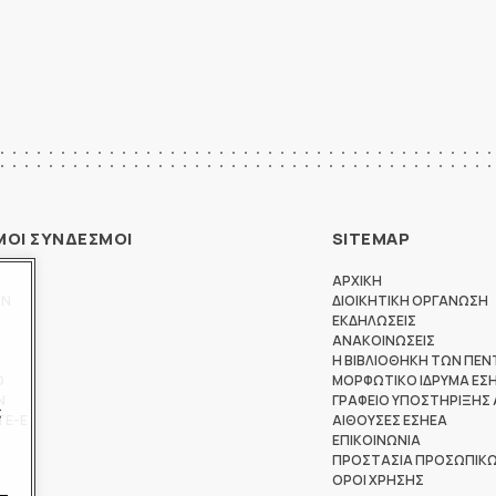
ΜΟΙ ΣΥΝΔΕΣΜΟΙ
SITEMAP
ΑΡΧΙΚΗ
ΩΝ
ΔΙΟΙΚΗΤΙΚΗ ΟΡΓΑΝΩΣΗ
ΕΚΔΗΛΩΣΕΙΣ
ΑΝΑΚΟΙΝΩΣΕΙΣ
Η ΒΙΒΛΙΟΘΗΚΗ ΤΩΝ ΠΕΝ
Θ
ΜΟΡΦΩΤΙΚΟ ΙΔΡΥΜΑ ΕΣ
Ν
ΓΡΑΦΕΙΟ ΥΠΟΣΤΗΡΙΞΗΣ
ς
ΤΕ-Ε
ΑΙΘΟΥΣΕΣ ΕΣΗΕΑ
ΕΠΙΚΟΙΝΩΝΙΑ
ΠΡΟΣΤΑΣΙΑ ΠΡΟΣΩΠΙΚ
ΟΡΟΙ ΧΡΗΣΗΣ