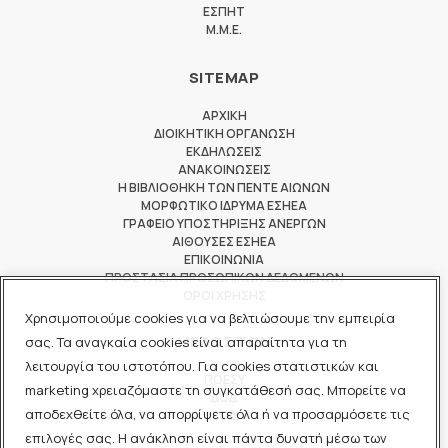
ΕΣΠΗΤ
M.M.E.
SITEMAP
ΑΡΧΙΚΗ
ΔΙΟΙΚΗΤΙΚΗ ΟΡΓΑΝΩΣΗ
ΕΚΔΗΛΩΣΕΙΣ
ΑΝΑΚΟΙΝΩΣΕΙΣ
Η ΒΙΒΛΙΟΘΗΚΗ ΤΩΝ ΠΕΝΤΕ ΑΙΩΝΩΝ
ΜΟΡΦΩΤΙΚΟ ΙΔΡΥΜΑ ΕΣΗΕΑ
ΓΡΑΦΕΙΟ ΥΠΟΣΤΗΡΙΞΗΣ ΑΝΕΡΓΩΝ
ΑΙΘΟΥΣΕΣ ΕΣΗΕΑ
ΕΠΙΚΟΙΝΩΝΙΑ
ΠΡΟΣΤΑΣΙΑ ΠΡΟΣΩΠΙΚΩΝ ΔΕΔΟΜΕΝΩΝ
ΟΡΟΙ ΧΡΗΣΗΣ
Χρησιμοποιούμε cookies για να βελτιώσουμε την εμπειρία
ΜΕΛΟΣ ΤΩΝ
σας. Τα αναγκαία cookies είναι απαραίτητα για τη
λειτουργία του ιστοτόπου. Για cookies στατιστικών και
ΠΟΕΣΥ
marketing χρειαζόμαστε τη συγκατάθεσή σας. Μπορείτε να
ΔΟΔ
αποδεχθείτε όλα, να απορρίψετε όλα ή να προσαρμόσετε τις
ΕΟΔ
επιλογές σας. Η ανάκληση είναι πάντα δυνατή μέσω των