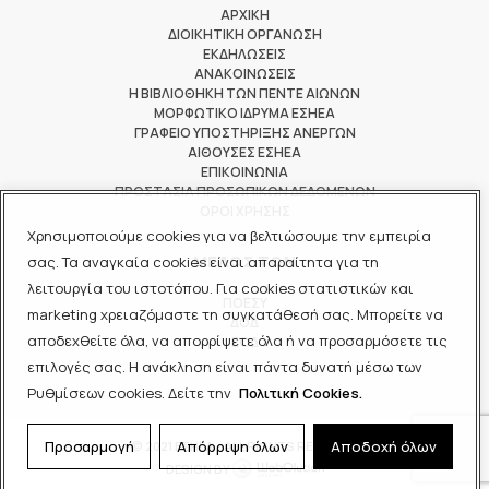
ΑΡΧΙΚΗ
ΔΙΟΙΚΗΤΙΚΗ ΟΡΓΑΝΩΣΗ
ΕΚΔΗΛΩΣΕΙΣ
ΑΝΑΚΟΙΝΩΣΕΙΣ
Η ΒΙΒΛΙΟΘΗΚΗ ΤΩΝ ΠΕΝΤΕ ΑΙΩΝΩΝ
ΜΟΡΦΩΤΙΚΟ ΙΔΡΥΜΑ ΕΣΗΕΑ
ΓΡΑΦΕΙΟ ΥΠΟΣΤΗΡΙΞΗΣ ΑΝΕΡΓΩΝ
ΑΙΘΟΥΣΕΣ ΕΣΗΕΑ
ΕΠΙΚΟΙΝΩΝΙΑ
ΠΡΟΣΤΑΣΙΑ ΠΡΟΣΩΠΙΚΩΝ ΔΕΔΟΜΕΝΩΝ
ΟΡΟΙ ΧΡΗΣΗΣ
Χρησιμοποιούμε cookies για να βελτιώσουμε την εμπειρία
ΜΕΛΟΣ ΤΩΝ
σας. Τα αναγκαία cookies είναι απαραίτητα για τη
λειτουργία του ιστοτόπου. Για cookies στατιστικών και
ΠΟΕΣΥ
marketing χρειαζόμαστε τη συγκατάθεσή σας. Μπορείτε να
ΔΟΔ
αποδεχθείτε όλα, να απορρίψετε όλα ή να προσαρμόσετε τις
ΕΟΔ
επιλογές σας. Η ανάκληση είναι πάντα δυνατή μέσω των
Ρυθμίσεων cookies. Δείτε την
Πολιτική Cookies.
Προσαρμογή
Απόρριψη όλων
Αποδοχή όλων
© 2021 ΕΣΗΕΑ - ALL RIGHTS RESERVED
DESIGN BY