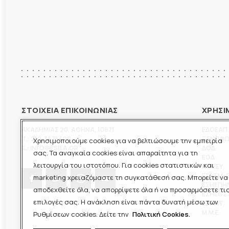
ΣΤΟΙΧΕΙΑ ΕΠΙΚΟΙΝΩΝΙΑΣ
ΧΡΗΣΙ
ΑΚΑΔΗΜΙΑΣ 20
,
ΑΘΗΝΑ
,
10671
ΕΔΟΕΑΠ
T.:
210-3675400
ΞΕΝΟΦ
Χρησιμοποιούμε cookies για να βελτιώσουμε την εμπειρία
E.:
INFO@ESIEA.GR
ΔΟΔ
σας. Τα αναγκαία cookies είναι απαραίτητα για τη
ΕΟΔ
λειτουργία του ιστοτόπου. Για cookies στατιστικών και
ΠΟΕΣΥ
ΕΣΗΕΜ-
marketing χρειαζόμαστε τη συγκατάθεσή σας. Μπορείτε να
ΕΣΗΕΠΗ
αποδεχθείτε όλα, να απορρίψετε όλα ή να προσαρμόσετε τι
ΕΣΗΕΘΣ
επιλογές σας. Η ανάκληση είναι πάντα δυνατή μέσω των
ΕΣΠΗΤ
M.M.E.
Ρυθμίσεων cookies. Δείτε την
Πολιτική Cookies.