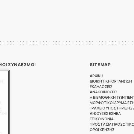
ΜΟΙ ΣΥΝΔΕΣΜΟΙ
SITEMAP
ΑΡΧΙΚΗ
ΩΝ
ΔΙΟΙΚΗΤΙΚΗ ΟΡΓΑΝΩΣΗ
ΕΚΔΗΛΩΣΕΙΣ
ΑΝΑΚΟΙΝΩΣΕΙΣ
Η ΒΙΒΛΙΟΘΗΚΗ ΤΩΝ ΠΕΝ
Θ
ΜΟΡΦΩΤΙΚΟ ΙΔΡΥΜΑ ΕΣ
Ν
ΓΡΑΦΕΙΟ ΥΠΟΣΤΗΡΙΞΗΣ
ς
ΤΕ-Ε
ΑΙΘΟΥΣΕΣ ΕΣΗΕΑ
ΕΠΙΚΟΙΝΩΝΙΑ
ΠΡΟΣΤΑΣΙΑ ΠΡΟΣΩΠΙΚ
ΟΡΟΙ ΧΡΗΣΗΣ