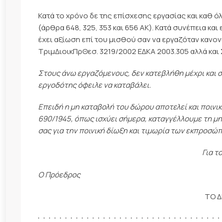
Κατά το χρόνο δε της επίσχεσης εργασίας και καθ ό
(άρθρα 648, 325, 353 και 656 ΑΚ). Κατά συνέπεια κ
έχει αξίωση επί του μισθού σαν να εργαζόταν κανονι
ΤριμΔιοικΠρΘεσ. 3219/2002 ΕΔΚΑ 2003.305 αλλά και Σ
Στους άνω εργαζόμενους, δεν κατεβλήθη μέχρι και 
εργοδότης όφειλε να καταβάλει.
Επειδή η μη καταβολή του δώρου αποτελεί και ποινι
690/1945, όπως ισχύει σήμερα, καταγγέλλουμε τη μη
σας για την ποινική δίωξη και τιμωρία των εκπροσώ
Για τ
Ο Πρόεδρος Η Γενική 
ΤΟ Δ