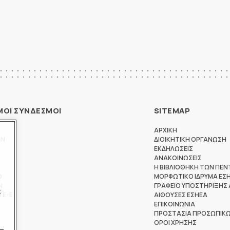
ΜΟΙ ΣΥΝΔΕΣΜΟΙ
SITEMAP
ΑΡΧΙΚΗ
ΩΝ
ΔΙΟΙΚΗΤΙΚΗ ΟΡΓΑΝΩΣΗ
ΕΚΔΗΛΩΣΕΙΣ
ΑΝΑΚΟΙΝΩΣΕΙΣ
Η ΒΙΒΛΙΟΘΗΚΗ ΤΩΝ ΠΕΝ
Θ
ΜΟΡΦΩΤΙΚΟ ΙΔΡΥΜΑ ΕΣ
Ν
ΓΡΑΦΕΙΟ ΥΠΟΣΤΗΡΙΞΗΣ
ς
ΤΕ-Ε
ΑΙΘΟΥΣΕΣ ΕΣΗΕΑ
ΕΠΙΚΟΙΝΩΝΙΑ
ΠΡΟΣΤΑΣΙΑ ΠΡΟΣΩΠΙΚ
ΟΡΟΙ ΧΡΗΣΗΣ