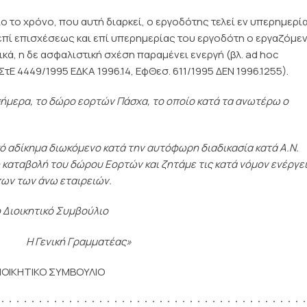
λο το χρόνο, που αυτή διαρκεί, ο εργοδότης τελεί εν υπερημερί
αι επί επισχέσεως και επί υπερημερίας του εργοδότη ο εργαζόμε
κά, η δε ασφαλιστική σχέση παραμένει ενεργή (βλ. ad hoc
τΕ 4449/1995 ΕΔΚΑ 1996.14, ΕφΘεσ. 611/1995 ΔΕΝ 1996.1255).
σήμερα, το δώρο εορτών Πάσχα, το οποίο κατά τα ανωτέρω ο
κό αδίκημα διωκόμενο κατά την αυτόφωρη διαδικασία κατά Α.Ν.
 καταβολή του δώρου Εορτών και ζητάμε τις κατά νόμον ενέργε
πων των άνω εταιρειών.
ο Διοικητικό Συμβούλιο
Γραμματέας»
ΙΟΙΚΗΤΙΚΟ ΣΥΜΒΟΥΛΙΟ