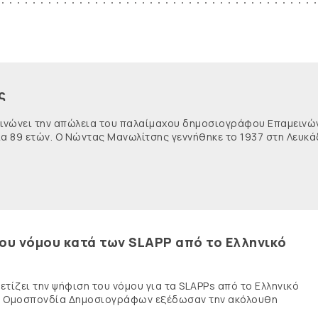
ς
κοινώνει την απώλεια του παλαίμαχου δημοσιογράφου Επαμειν
ία 89 ετών. Ο Νώντας Μανωλίτσης γεννήθηκε το 1937 στη Λευκά
του νόμου κατά των SLAPP από το Ελληνικό
τίζει την ψήφιση του νόμου για τα SLAPPs από το Ελληνικό
νής Ομοσπονδία Δημοσιογράφων εξέδωσαν την ακόλουθη