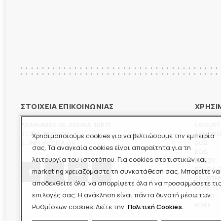
ΣΤΟΙΧΕΙΑ ΕΠΙΚΟΙΝΩΝΙΑΣ
ΧΡΗΣΙ
ΑΚΑΔΗΜΙΑΣ 20
,
ΑΘΗΝΑ
,
10671
ΕΔΟΕΑΠ
T.:
210-3675400
ΞΕΝΟΦ
Χρησιμοποιούμε cookies για να βελτιώσουμε την εμπειρία
E.:
INFO@ESIEA.GR
ΔΟΔ
σας. Τα αναγκαία cookies είναι απαραίτητα για τη
ΕΟΔ
λειτουργία του ιστοτόπου. Για cookies στατιστικών και
ΠΟΕΣΥ
ΕΣΗΕΜ-
marketing χρειαζόμαστε τη συγκατάθεσή σας. Μπορείτε να
ΕΣΗΕΠΗ
αποδεχθείτε όλα, να απορρίψετε όλα ή να προσαρμόσετε τι
ΕΣΗΕΘΣ
επιλογές σας. Η ανάκληση είναι πάντα δυνατή μέσω των
ΕΣΠΗΤ
M.M.E.
Ρυθμίσεων cookies. Δείτε την
Πολιτική Cookies.