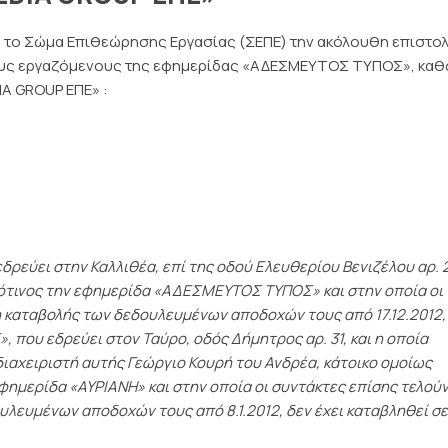
ς το Σώμα Επιθεώρησης Εργασίας (ΣΕΠΕ) την ακόλουθη επιστο
στους εργαζόμενους της εφημερίδας «ΑΔΕΣΜΕΥΤΟΣ ΤΥΠΟΣ», κα
IA GROUP ΕΠΕ» :
ρεύει στην Καλλιθέα, επί της οδού Ελευθερίου Βενιζέλου αρ. 
πρότινος την εφημερίδα «ΑΔΕΣΜΕΥΤΟΣ ΤΥΠΟΣ» και στην οποία οι
η καταβολής των δεδουλευμένων αποδοχών τους από 17.12.2012,
 που εδρεύει στον Ταύρο, οδός Δήμητρος αρ. 31, και η οποία
διαχειριστή αυτής Γεώργιο Κουρή του Ανδρέα, κάτοικο ομοίως
εφημερίδα «ΑΥΡΙΑΝΗ» και στην οποία οι συντάκτες επίσης τελούν
υλευμένων αποδοχών τους από 8.1.2012, δεν έχει καταβληθεί σε