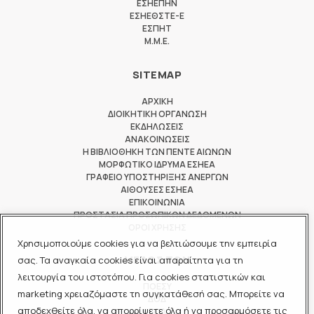
ΕΣΗΕΠΗΝ
ΕΣΗΕΘΣΤΕ-Ε
ΕΣΠΗΤ
M.M.E.
SITEMAP
ΑΡΧΙΚΗ
ΔΙΟΙΚΗΤΙΚΗ ΟΡΓΑΝΩΣΗ
ΕΚΔΗΛΩΣΕΙΣ
ΑΝΑΚΟΙΝΩΣΕΙΣ
Η ΒΙΒΛΙΟΘΗΚΗ ΤΩΝ ΠΕΝΤΕ ΑΙΩΝΩΝ
ΜΟΡΦΩΤΙΚΟ ΙΔΡΥΜΑ ΕΣΗΕΑ
ΓΡΑΦΕΙΟ ΥΠΟΣΤΗΡΙΞΗΣ ΑΝΕΡΓΩΝ
ΑΙΘΟΥΣΕΣ ΕΣΗΕΑ
ΕΠΙΚΟΙΝΩΝΙΑ
ΠΡΟΣΤΑΣΙΑ ΠΡΟΣΩΠΙΚΩΝ ΔΕΔΟΜΕΝΩΝ
ΟΡΟΙ ΧΡΗΣΗΣ
Χρησιμοποιούμε cookies για να βελτιώσουμε την εμπειρία
ΜΕΛΟΣ ΤΩΝ
σας. Τα αναγκαία cookies είναι απαραίτητα για τη
λειτουργία του ιστοτόπου. Για cookies στατιστικών και
ΠΟΕΣΥ
marketing χρειαζόμαστε τη συγκατάθεσή σας. Μπορείτε να
ΔΟΔ
αποδεχθείτε όλα, να απορρίψετε όλα ή να προσαρμόσετε τις
ΕΟΔ