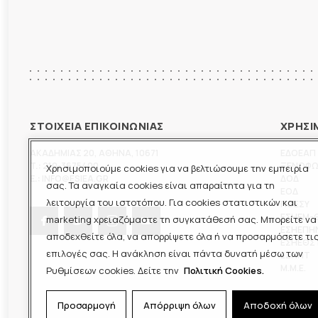
ΣΤΟΙΧΕΙΑ ΕΠΙΚΟΙΝΩΝΙΑΣ
ΧΡΗΣΙ
ΑΚΑΔΗΜΙΑΣ 20
,
ΑΘΗΝΑ
,
10671
ΕΔΟΕΑΠ
T.:
210-3675400
ΞΕΝΟΦ
Χρησιμοποιούμε cookies για να βελτιώσουμε την εμπειρία
E.:
INFO@ESIEA.GR
ΔΟΔ
σας. Τα αναγκαία cookies είναι απαραίτητα για τη
ΕΟΔ
λειτουργία του ιστοτόπου. Για cookies στατιστικών και
ΠΟΕΣΥ
ΕΣΗΕΜ-
marketing χρειαζόμαστε τη συγκατάθεσή σας. Μπορείτε να
ΕΣΗΕΠΗ
αποδεχθείτε όλα, να απορρίψετε όλα ή να προσαρμόσετε τι
ΕΣΗΕΘΣ
επιλογές σας. Η ανάκληση είναι πάντα δυνατή μέσω των
ΕΣΠΗΤ
M.M.E.
Ρυθμίσεων cookies. Δείτε την
Πολιτική Cookies.
Προσαρμογή
Απόρριψη όλων
Αποδοχή όλων