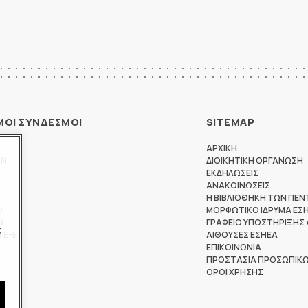
ΜΟΙ ΣΥΝΔΕΣΜΟΙ
SITEMAP
ΑΡΧΙΚΗ
ΩΝ
ΔΙΟΙΚΗΤΙΚΗ ΟΡΓΑΝΩΣΗ
ΕΚΔΗΛΩΣΕΙΣ
ΑΝΑΚΟΙΝΩΣΕΙΣ
Η ΒΙΒΛΙΟΘΗΚΗ ΤΩΝ ΠΕΝ
Θ
ΜΟΡΦΩΤΙΚΟ ΙΔΡΥΜΑ ΕΣ
Ν
ΓΡΑΦΕΙΟ ΥΠΟΣΤΗΡΙΞΗΣ
ς
ΤΕ-Ε
ΑΙΘΟΥΣΕΣ ΕΣΗΕΑ
ΕΠΙΚΟΙΝΩΝΙΑ
ΠΡΟΣΤΑΣΙΑ ΠΡΟΣΩΠΙΚ
ΟΡΟΙ ΧΡΗΣΗΣ