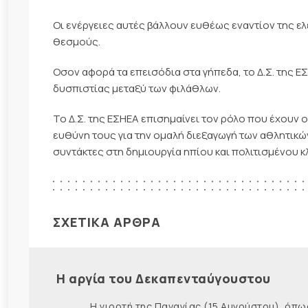
Οι ενέργειες αυτές βάλλουν ευθέως εναντίον της ε
θεσμούς.
Οσον αφορά τα επεισόδια στα γήπεδα, το Δ.Σ. της 
δυσπιστίας μεταξύ των φιλάθλων.
Το Δ.Σ. της ΕΣΗΕΑ επισημαίνει τον ρόλο που έχουν ο
ευθύνη τους για την ομαλή διεξαγωγή των αθλητικώ
συντάκτες στη δημιουργία ηπίου και πολιτισμένου κ
ΣΧΕΤΙΚΑ ΑΡΘΡΑ
Η αργία του Δεκαπενταύγουστου
Η γιορτή της Παναγίας (15 Αυγούστου), όπως εί