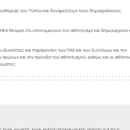
λευθερίας του Τύπου και δυναμιτίζουν τους δημοκρατικούς
ΕΣΗΕΑ θεωρεί ότι υπονομεύουν τον αθλητισμό και δημιουργούν 
ι ιδιοκτήτες και παράγοντες των ΠΑΕ και των Συλλόγων και την
ν αγώνων και την πρόοδο του αθλητισμού, καθώς και οι αθλητι
λίματος.
ναι γνωστό, είναι ημέρα υποχρεωτικής αργίας για τους