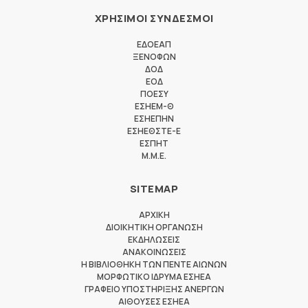
ΧΡΗΣΙΜΟΙ ΣΥΝΔΕΣΜΟΙ
ΕΔΟΕΑΠ
ΞΕΝΟΦΩΝ
ΔΟΔ
ΕΟΔ
ΠΟΕΣΥ
ΕΣΗΕΜ-Θ
ΕΣΗΕΠΗΝ
ΕΣΗΕΘΣΤΕ-Ε
ΕΣΠΗΤ
M.M.E.
SITEMAP
ΑΡΧΙΚΗ
ΔΙΟΙΚΗΤΙΚΗ ΟΡΓΑΝΩΣΗ
ΕΚΔΗΛΩΣΕΙΣ
ΑΝΑΚΟΙΝΩΣΕΙΣ
Η ΒΙΒΛΙΟΘΗΚΗ ΤΩΝ ΠΕΝΤΕ ΑΙΩΝΩΝ
ΜΟΡΦΩΤΙΚΟ ΙΔΡΥΜΑ ΕΣΗΕΑ
ΓΡΑΦΕΙΟ ΥΠΟΣΤΗΡΙΞΗΣ ΑΝΕΡΓΩΝ
ΑΙΘΟΥΣΕΣ ΕΣΗΕΑ