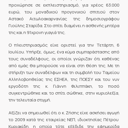
προχώρησε σε εκπλειστηριασμό, για χρέος 63.000
ευρώ, του μοναδικού προγονικού σπιτιού στον
Αστακό Αιτωλοακαρνανίας της δημοσιογράφου
Γιούλης Σταρίδα. Στο σπίτι διαμένει η ασθενής μητέρα
της και η 91χρονη γιαγιά της.
Ο πλειστηριασμός είχε οριστεί για την Τετάρτη, 6
Ιουλίου. Υπήρξε, όμως, ένα κύμα συμπαράστασης από
τους συναδέλφους, οι οποίοι γνώριζαν ότι καθένας
από εμάς θα μπορούσε να είναι στη θέση της. Με τη
στήριξη των συναδέλφων και τη συμβολή του Ταμείου
Αλληλοβοηθείας της ΕΣΗΕΑ, της ΠΟΕΣΥ και του νυν
εργοδότη της κ. Γιάννη Φιλιππάκη, το ποσό
συγκεντρώθηκε και το σπίτι σώθηκε, στην κυριολεξία,
την τελευταία στιγμή.
Αξίζει να σημειωθεί ότι ο κ. Ζήσης είχε ασκήσει αγωγή
το 2009 κατά της εταιρείας ΝΕΠ, ιδιοκτησίας Πέτρου
Κυριακίδη, η οποία τότε εξέδιδε την εφημερίδα