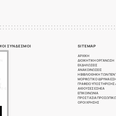
ΜΟΙ ΣΥΝΔΕΣΜΟΙ
SITEMAP
ΑΡΧΙΚΗ
ΩΝ
ΔΙΟΙΚΗΤΙΚΗ ΟΡΓΑΝΩΣΗ
ΕΚΔΗΛΩΣΕΙΣ
ΑΝΑΚΟΙΝΩΣΕΙΣ
Η ΒΙΒΛΙΟΘΗΚΗ ΤΩΝ ΠΕΝ
Θ
ΜΟΡΦΩΤΙΚΟ ΙΔΡΥΜΑ ΕΣ
Ν
ΓΡΑΦΕΙΟ ΥΠΟΣΤΗΡΙΞΗΣ
ς
ΤΕ-Ε
ΑΙΘΟΥΣΕΣ ΕΣΗΕΑ
ΕΠΙΚΟΙΝΩΝΙΑ
ΠΡΟΣΤΑΣΙΑ ΠΡΟΣΩΠΙΚ
ΟΡΟΙ ΧΡΗΣΗΣ