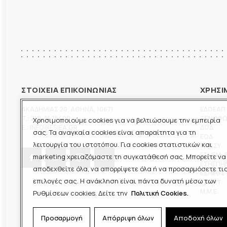
ΣΤΟΙΧΕΙΑ ΕΠΙΚΟΙΝΩΝΙΑΣ
ΧΡΗΣΙ
ΑΚΑΔΗΜΙΑΣ 20
,
ΑΘΗΝΑ
,
10671
ΕΔΟΕΑΠ
T.:
210-3675400
ΞΕΝΟΦ
Χρησιμοποιούμε cookies για να βελτιώσουμε την εμπειρία
E.:
INFO@ESIEA.GR
ΔΟΔ
σας. Τα αναγκαία cookies είναι απαραίτητα για τη
ΕΟΔ
λειτουργία του ιστοτόπου. Για cookies στατιστικών και
ΠΟΕΣΥ
ΕΣΗΕΜ-
marketing χρειαζόμαστε τη συγκατάθεσή σας. Μπορείτε να
ΕΣΗΕΠΗ
αποδεχθείτε όλα, να απορρίψετε όλα ή να προσαρμόσετε τι
ΕΣΗΕΘΣ
επιλογές σας. Η ανάκληση είναι πάντα δυνατή μέσω των
ΕΣΠΗΤ
M.M.E.
Ρυθμίσεων cookies. Δείτε την
Πολιτική Cookies.
Προσαρμογή
Απόρριψη όλων
Αποδοχή όλων