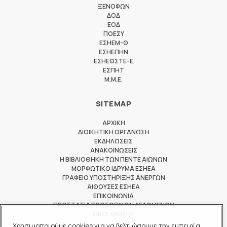
ΞΕΝΟΦΩΝ
ΔΟΔ
ΕΟΔ
ΠΟΕΣΥ
ΕΣΗΕΜ-Θ
ΕΣΗΕΠΗΝ
ΕΣΗΕΘΣΤΕ-Ε
ΕΣΠΗΤ
M.M.E.
SITEMAP
ΑΡΧΙΚΗ
ΔΙΟΙΚΗΤΙΚΗ ΟΡΓΑΝΩΣΗ
ΕΚΔΗΛΩΣΕΙΣ
ΑΝΑΚΟΙΝΩΣΕΙΣ
Η ΒΙΒΛΙΟΘΗΚΗ ΤΩΝ ΠΕΝΤΕ ΑΙΩΝΩΝ
ΜΟΡΦΩΤΙΚΟ ΙΔΡΥΜΑ ΕΣΗΕΑ
ΓΡΑΦΕΙΟ ΥΠΟΣΤΗΡΙΞΗΣ ΑΝΕΡΓΩΝ
ΑΙΘΟΥΣΕΣ ΕΣΗΕΑ
ΕΠΙΚΟΙΝΩΝΙΑ
ΠΡΟΣΤΑΣΙΑ ΠΡΟΣΩΠΙΚΩΝ ΔΕΔΟΜΕΝΩΝ
ΟΡΟΙ ΧΡΗΣΗΣ
Χρησιμοποιούμε cookies για να βελτιώσουμε την εμπειρία