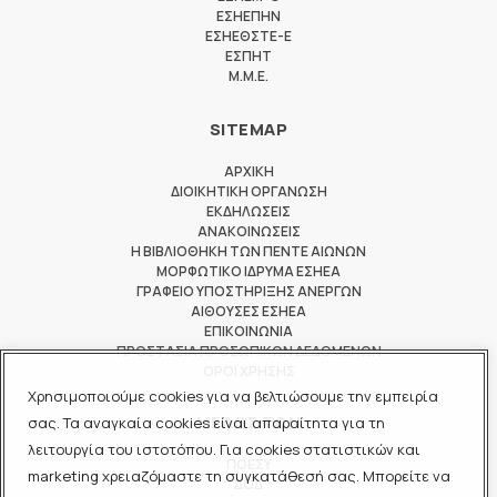
ΕΣΗΕΠΗΝ
ΕΣΗΕΘΣΤΕ-Ε
ΕΣΠΗΤ
M.M.E.
SITEMAP
ΑΡΧΙΚΗ
ΔΙΟΙΚΗΤΙΚΗ ΟΡΓΑΝΩΣΗ
ΕΚΔΗΛΩΣΕΙΣ
ΑΝΑΚΟΙΝΩΣΕΙΣ
Η ΒΙΒΛΙΟΘΗΚΗ ΤΩΝ ΠΕΝΤΕ ΑΙΩΝΩΝ
ΜΟΡΦΩΤΙΚΟ ΙΔΡΥΜΑ ΕΣΗΕΑ
ΓΡΑΦΕΙΟ ΥΠΟΣΤΗΡΙΞΗΣ ΑΝΕΡΓΩΝ
ΑΙΘΟΥΣΕΣ ΕΣΗΕΑ
ΕΠΙΚΟΙΝΩΝΙΑ
ΠΡΟΣΤΑΣΙΑ ΠΡΟΣΩΠΙΚΩΝ ΔΕΔΟΜΕΝΩΝ
ΟΡΟΙ ΧΡΗΣΗΣ
Χρησιμοποιούμε cookies για να βελτιώσουμε την εμπειρία
ΜΕΛΟΣ ΤΩΝ
σας. Τα αναγκαία cookies είναι απαραίτητα για τη
λειτουργία του ιστοτόπου. Για cookies στατιστικών και
ΠΟΕΣΥ
marketing χρειαζόμαστε τη συγκατάθεσή σας. Μπορείτε να
ΔΟΔ