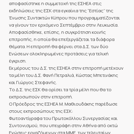
αποφασίστηκε η συμμετοχή της ΕΣΗΕΑ στις
εκδηλώσεις της ΕΣΚ στα εγκαίνια της “Εστίας” της
Ένωσης Συντακτών Κύπρου που προγραμματίζονται
να γίνουν τον ερχόμενο Σεπτέμβριο στην Λευκωσία.
Αποφασίσθηκε, επίσης, η συγκρότηση κοινής
επιτροπής, η οποία θα επεξεργάζεται τα διάφορα
θέματα. Η επιτροπή θα φέρνει στα Δ.Σ. των δύο
Ενώσεων ολοκληρωμένες προτάσεις για τελική
έγκριση.
Εκ μέρους του Δ.Σ. της ΕΣΗΕΑ στην επιτροπή μετέχουν
τα μέλη του Δ.Σ. Φανή Πετραλιά, Κώστας Μπετινάκης
και Γιώργος Στεφανής.
Το Δ.Σ. της ΕΣΚ θα ορίσει τα τρία μέλη που θα το
εκπροσωπούν στην επιτροπή.
Ο Πρόεδρος της ΕΣΗΕΑ Μ. Μαθιουδάκης παρέδωσε
στους εκπροσώπους της ΕΣΚ:
Φωτοαντίγραφα του Πρωτοκόλλου Συνεργασίας και
Συντονισμού, που υπεγράφη στην Αθήνα από οκτώ
Ενώσεις εργαζόμενων στα ΜΜΕ, των τελευταίων