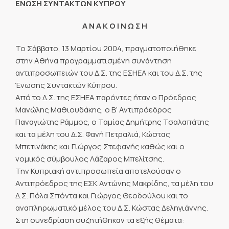
ΕΝΩΣΗ ΣΥΝΤΑΚΤΩΝ ΚΥΠΡΟΥ
Α Ν Α Κ Ο Ι Ν Ω Σ Η
Το Σάββατο, 13 Μαρτίου 2004, πραγματοποιήθηκε
στην Αθήνα προγραμματισμένη συνάντηση
αντιπροσωπειών του Δ.Σ. της ΕΣΗΕΑ και του Δ.Σ. της
Ένωσης Συντακτών Κύπρου.
Από το Δ.Σ. της ΕΣΗΕΑ παρόντες ήταν ο Πρόεδρος
Μανώλης Μαθιουδάκης, ο Β’ Αντιπρόεδρος
Παναγιώτης Ράμμος, ο Ταμίας Δημήτρης Τσαλαπάτης
και τα μέλη του Δ.Σ. Φανή Πετραλιά, Κώστας
Μπετινάκης και Γιώργος Στεφανής καθώς και ο
νομικός σύμβουλος Λάζαρος Μπελίτσης.
Την Κυπριακή αντιπροσωπεία αποτελούσαν ο
Αντιπρόεδρος της ΕΣΚ Αντώνης Μακρίδης, τα μέλη του
Δ.Σ. Πόλα Σπόντα και Γιώργος Θεοδούλου και το
αναπληρωματικό μέλος του Δ.Σ. Κώστας Δεληγιάννης.
Στη συνεδρίαση συζητήθηκαν τα εξής θέματα: