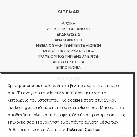
SITEMAP
ΑΡΧΙΚΗ
ΔΙΟΙΚΗΤΙΚΗ ΟΡΓΑΝΩΣΗ
ΕΚΔΗΛΩΣΕΙΣ
ΑΝΑΚΟΙΝΩΣΕΙΣ
Η ΒΙΒΛΙΟΘΗΚΗ ΤΩΝ ΠΕΝΤΕ ΑΙΩΝΩΝ
ΜΟΡΦΩΤΙΚΟ ΙΔΡΥΜΑ ΕΣΗΕΑ
ΓΡΑΦΕΙΟ ΥΠΟΣΤΗΡΙΞΗΣ ΑΝΕΡΓΩΝ
ΑΙΘΟΥΣΕΣ ΕΣΗΕΑ
ΕΠΙΚΟΙΝΩΝΙΑ
ΠΡΟΣΤΑΣΙΑ ΠΡΟΣΩΠΙΚΩΝ ΔΕΔΟΜΕΝΩΝ
ΟΡΟΙ ΧΡΗΣΗΣ
Χρησιμοποιούμε cookies για να βελτιώσουμε την εμπειρία
ΜΕΛΟΣ ΤΩΝ
σας. Τα αναγκαία cookies είναι απαραίτητα για τη
λειτουργία του ιστοτόπου. Για cookies στατιστικών και
ΠΟΕΣΥ
marketing χρειαζόμαστε τη συγκατάθεσή σας. Μπορείτε να
ΔΟΔ
αποδεχθείτε όλα, να απορρίψετε όλα ή να προσαρμόσετε τις
ΕΟΔ
επιλογές σας. Η ανάκληση είναι πάντα δυνατή μέσω των
Ρυθμίσεων cookies. Δείτε την
Πολιτική Cookies.