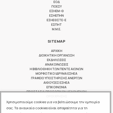
ΕΟΔ
ΠΟΕΣΥ
ΕΣΗΕΜ-Θ
ΕΣΗΕΠΗΝ
ΕΣΗΕΘΣΤΕ-Ε
ΕΣΠΗΤ
M.M.E.
SITEMAP
ΑΡΧΙΚΗ
ΔΙΟΙΚΗΤΙΚΗ ΟΡΓΑΝΩΣΗ
ΕΚΔΗΛΩΣΕΙΣ
ΑΝΑΚΟΙΝΩΣΕΙΣ
Η ΒΙΒΛΙΟΘΗΚΗ ΤΩΝ ΠΕΝΤΕ ΑΙΩΝΩΝ
ΜΟΡΦΩΤΙΚΟ ΙΔΡΥΜΑ ΕΣΗΕΑ
ΓΡΑΦΕΙΟ ΥΠΟΣΤΗΡΙΞΗΣ ΑΝΕΡΓΩΝ
ΑΙΘΟΥΣΕΣ ΕΣΗΕΑ
ΕΠΙΚΟΙΝΩΝΙΑ
ΠΡΟΣΤΑΣΙΑ ΠΡΟΣΩΠΙΚΩΝ ΔΕΔΟΜΕΝΩΝ
ΟΡΟΙ ΧΡΗΣΗΣ
Χρησιμοποιούμε cookies για να βελτιώσουμε την εμπειρία
ΜΕΛΟΣ ΤΩΝ
σας. Τα αναγκαία cookies είναι απαραίτητα για τη