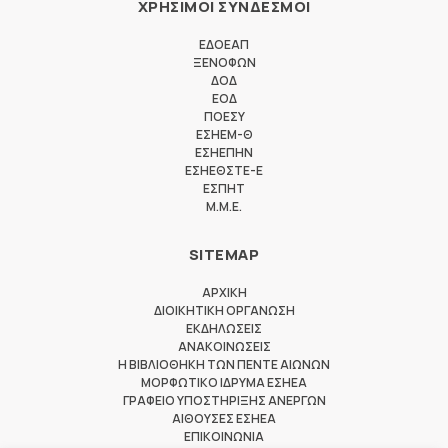
ΧΡΗΣΙΜΟΙ ΣΥΝΔΕΣΜΟΙ
ΕΔΟΕΑΠ
ΞΕΝΟΦΩΝ
ΔΟΔ
ΕΟΔ
ΠΟΕΣΥ
ΕΣΗΕΜ-Θ
ΕΣΗΕΠΗΝ
ΕΣΗΕΘΣΤΕ-Ε
ΕΣΠΗΤ
M.M.E.
SITEMAP
ΑΡΧΙΚΗ
ΔΙΟΙΚΗΤΙΚΗ ΟΡΓΑΝΩΣΗ
ΕΚΔΗΛΩΣΕΙΣ
ΑΝΑΚΟΙΝΩΣΕΙΣ
Η ΒΙΒΛΙΟΘΗΚΗ ΤΩΝ ΠΕΝΤΕ ΑΙΩΝΩΝ
ΜΟΡΦΩΤΙΚΟ ΙΔΡΥΜΑ ΕΣΗΕΑ
ΓΡΑΦΕΙΟ ΥΠΟΣΤΗΡΙΞΗΣ ΑΝΕΡΓΩΝ
ΑΙΘΟΥΣΕΣ ΕΣΗΕΑ
ΕΠΙΚΟΙΝΩΝΙΑ