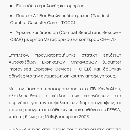
Επεισόδιο εμπλοκής και ομηρίας.
Παροχή Α΄ Βοηθειών πεδίου μάχης (Tactical
Combat Casualty Care – TCCC)
Έρευνα και διάσωση (Combat Search and Rescue –
CSAR) με χρήση Μεταφορικού Ελικόπτερου CH-47D.
Επιπλέον, πραγματοποιήθηκε στατική επίδειξη
Αυτοσχέδιων Εκρηκτικών Μηχανισμών (Counter
Improvised Explosive Devices – C-IED) και δόθηκαν
οδηγίες για την αντιμετώπιση και την αποφυγή τους.
Με την άσκηση προσομοίωσης στο ΠΒ Κανδηλίου,
ολοκληρώθηκε ο κύκλος των εισηγήσεων στο
σεμινάριο για την ασφάλεια των δημοσιογράφων, οι
οποίες πραγματοποιήθηκαν με την ευθύνη του ΓΕΕΘΑ,
από τις 6 έως τις 15 Φεβρουαρίου 2023.
Η ΕΣΗΕΑ ευχαριστεί όλους τους εκπαιδευτές από το