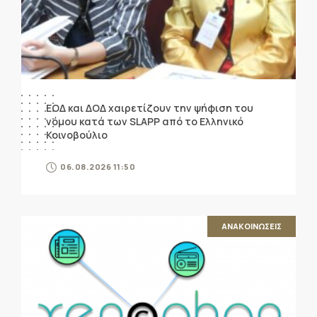
ΕΟΔ και ΔΟΔ χαιρετίζουν την ψήφιση του
νόμου κατά των SLAPP από το Ελληνικό
Κοινοβούλιο
06.08.2026 11:50
ΑΝΑΚΟΙΝΩΣΕΙΣ