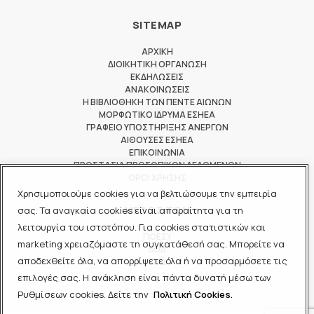
SITEMAP
ΑΡΧΙΚΗ
ΔΙΟΙΚΗΤΙΚΗ ΟΡΓΑΝΩΣΗ
ΕΚΔΗΛΩΣΕΙΣ
ΑΝΑΚΟΙΝΩΣΕΙΣ
Η ΒΙΒΛΙΟΘΗΚΗ ΤΩΝ ΠΕΝΤΕ ΑΙΩΝΩΝ
ΜΟΡΦΩΤΙΚΟ ΙΔΡΥΜΑ ΕΣΗΕΑ
ΓΡΑΦΕΙΟ ΥΠΟΣΤΗΡΙΞΗΣ ΑΝΕΡΓΩΝ
ΑΙΘΟΥΣΕΣ ΕΣΗΕΑ
ΕΠΙΚΟΙΝΩΝΙΑ
ΠΡΟΣΤΑΣΙΑ ΠΡΟΣΩΠΙΚΩΝ ΔΕΔΟΜΕΝΩΝ
ΟΡΟΙ ΧΡΗΣΗΣ
Χρησιμοποιούμε cookies για να βελτιώσουμε την εμπειρία
ΜΕΛΟΣ ΤΩΝ
σας. Τα αναγκαία cookies είναι απαραίτητα για τη
λειτουργία του ιστοτόπου. Για cookies στατιστικών και
ΠΟΕΣΥ
marketing χρειαζόμαστε τη συγκατάθεσή σας. Μπορείτε να
ΔΟΔ
αποδεχθείτε όλα, να απορρίψετε όλα ή να προσαρμόσετε τις
ΕΟΔ
επιλογές σας. Η ανάκληση είναι πάντα δυνατή μέσω των
Ρυθμίσεων cookies. Δείτε την
Πολιτική Cookies.