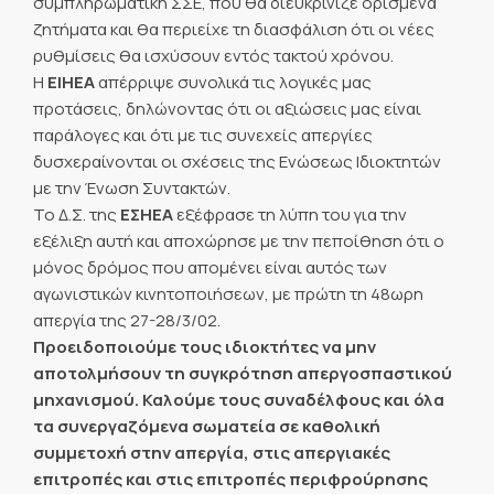
συμπληρωματική ΣΣΕ, που θα διευκρίνιζε ορισμένα
ζητήματα και θα περιείχε τη διασφάλιση ότι οι νέες
ρυθμίσεις θα ισχύσουν εντός τακτού χρόνου.
Η
ΕΙΗΕΑ
απέρριψε συνολικά τις λογικές μας
προτάσεις, δηλώνοντας ότι οι αξιώσεις μας είναι
παράλογες και ότι με τις συνεχείς απεργίες
δυσχεραίνονται οι σχέσεις της Ενώσεως Ιδιοκτητών
με την Ένωση Συντακτών.
Το Δ.Σ. της
ΕΣΗΕΑ
εξέφρασε τη λύπη του για την
εξέλιξη αυτή και αποχώρησε με την πεποίθηση ότι ο
μόνος δρόμος που απομένει είναι αυτός των
αγωνιστικών κινητοποιήσεων, με πρώτη τη 48ωρη
απεργία της 27-28/3/02.
Προειδοποιούμε τους ιδιοκτήτες να μην
αποτολμήσουν τη συγκρότηση απεργοσπαστικού
μηχανισμού. Καλούμε τους συναδέλφους και όλα
τα συνεργαζόμενα σωματεία σε καθολική
συμμετοχή στην απεργία, στις απεργιακές
επιτροπές και στις επιτροπές περιφρούρησης