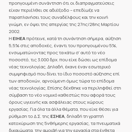
προηγουμένη συνάντηση ότι οι διαπραγματεύσεις
είχαν περιέλθει σε αδιέξοδο – επεδίωξε να
παραπλανήσει τους συναδέλφους και την κοινή
γνώμη, εν όψει της απεργίας της 27ης/28ης Μαρτίου
2002.
Η
ΕΙΗΕΑ
πρότεινε, κατά τη συνάντηση σήμερα, αύξηση
5,5% στις αποδοχές, έναντι του προηγουμένου 5%,
ενσωματώνοντας προς τα κάτω σ’ αυτό το νέο
ποσοστό, τις 3.000 δρχ. που είχε δώσει ως επίδομα
νέας τεχνολογίας. Δηλαδή, έκανε έναν εσωτερικό
συμψηφισμό που δίνει το ίδιο ποσοστό αύξησης επί
των αποδοχών, αρνούμενη όμως τώρα το επίδομα
νέας τεχνολογίας. Επίσης δέχθηκε να περιληφθεί στη
σύμβαση το νέο νομικό καθεστώς που αφορά τους
όρους υγιεινής και ασφάλειας στους χώρους
εργασίας. Για όλα τα άλλα θέματα, που είχε θέσει για
ρύθμιση το Δ.Σ. της
ΕΣΗΕΑ
, δηλαδή τη γραπτή
κατοχύρωση της 5νθήμερης εργασίας, τα πνευματικά
δικαιώματα, την αμοιβή για την εργασία στα ένθετα