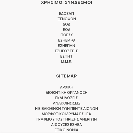
ΧΡΗΣΙΜΟΙ ΣΥΝΔΕΣΜΟΙ
ΕΔΟΕΑΠ
ΞΕΝΟΦΩΝ
ΔΟΔ
ΕΟΔ
ΠΟΕΣΥ
ΕΣΗΕΜ-Θ
ΕΣΗΕΠΗΝ
ΕΣΗΕΘΣΤΕ-Ε
ΕΣΠΗΤ
M.M.E.
SITEMAP
ΑΡΧΙΚΗ
ΔΙΟΙΚΗΤΙΚΗ ΟΡΓΑΝΩΣΗ
ΕΚΔΗΛΩΣΕΙΣ
ΑΝΑΚΟΙΝΩΣΕΙΣ
Η ΒΙΒΛΙΟΘΗΚΗ ΤΩΝ ΠΕΝΤΕ ΑΙΩΝΩΝ
ΜΟΡΦΩΤΙΚΟ ΙΔΡΥΜΑ ΕΣΗΕΑ
ΓΡΑΦΕΙΟ ΥΠΟΣΤΗΡΙΞΗΣ ΑΝΕΡΓΩΝ
ΑΙΘΟΥΣΕΣ ΕΣΗΕΑ
ΕΠΙΚΟΙΝΩΝΙΑ