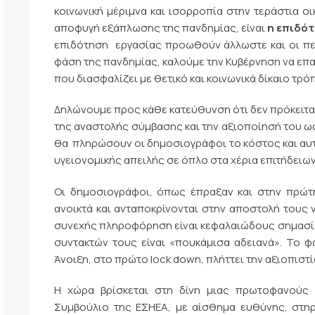
κοινωνική μέριμνα και ισορροπία στην τεράστια ο
αποφυγή εξάπλωσης της πανδημίας, είναι
η επιδότ
επιδότηση εργασίας προωθούν άλλωστε και οι π
φάση της πανδημίας, καλούμε την Κυβέρνηση να επα
που διασφαλίζει με θετικό και κοινωνικά δίκαιο τρό
Δηλώνουμε προς κάθε κατεύθυνση ότι δεν πρόκειτα
της αναστολής σύμβασης και την αξιοποίησή του ω
θα πληρώσουν οι δημοσιογράφοι το κόστος και αυτή
υγειονομικής απειλής σε όπλο στα χέρια επιτήδειω
Οι δημοσιογράφοι, όπως έπραξαν και στην πρώτ
ανοικτά και ανταποκρίνονται στην αποστολή τους 
συνεχής πληροφόρηση είναι κεφαλαιώδους σημασίας
συντακτών τους είναι «πουκάμισα αδειανά». Το 
Άνοιξη, στο πρώτο lock dοwn, πλήττει την αξιοπιστ
Η χώρα βρίσκεται στη δίνη μιας πρωτοφανούς υγ
Συμβούλιο της ΕΣΗΕΑ, με αίσθημα ευθύνης, στηρ