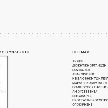
ΜΟΙ ΣΥΝΔΕΣΜΟΙ
SITEMAP
ΑΡΧΙΚΗ
ΩΝ
ΔΙΟΙΚΗΤΙΚΗ ΟΡΓΑΝΩΣΗ
ΕΚΔΗΛΩΣΕΙΣ
ΑΝΑΚΟΙΝΩΣΕΙΣ
Η ΒΙΒΛΙΟΘΗΚΗ ΤΩΝ ΠΕΝ
Θ
ΜΟΡΦΩΤΙΚΟ ΙΔΡΥΜΑ ΕΣ
Ν
ΓΡΑΦΕΙΟ ΥΠΟΣΤΗΡΙΞΗΣ
ς
ΤΕ-Ε
ΑΙΘΟΥΣΕΣ ΕΣΗΕΑ
ΕΠΙΚΟΙΝΩΝΙΑ
ΠΡΟΣΤΑΣΙΑ ΠΡΟΣΩΠΙΚ
ΟΡΟΙ ΧΡΗΣΗΣ