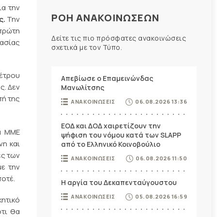
ια την
ΡΟΗ ΑΝΑΚΟΙΝΩΣΕΩΝ
ς.
Την
πρώτη
Δείτε τις πιο πρόσφατες ανακοινώσεις
γασίας
σχετικά με τον Τύπο.
μέτρου
Απεβίωσε ο Επαμεινώνδας
ς. Δεν
Μανωλίτσης
πή της
ΑΝΑΚΟΙΝΩΣΕΙΣ
06.08.2026 13:36
ΕΟΔ και ΔΟΔ χαιρετίζουν την
α ΜΜΕ
ψήφιση του νόμου κατά των SLAPP
νη και
από το Ελληνικό Κοινοβούλιο
ές των
ΑΝΑΚΟΙΝΩΣΕΙΣ
06.08.2026 11:50
με την
ποτέ.
Η αργία του Δεκαπενταύγουστου
ΑΝΑΚΟΙΝΩΣΕΙΣ
05.08.2026 16:59
κητικό
ότι θα