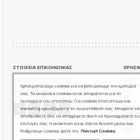
ΣΤΟΙΧΕΙΑ ΕΠΙΚΟΙΝΩΝΙΑΣ
ΧΡΗΣΙ
ΑΚΑΔΗΜΙΑΣ 20
,
ΑΘΗΝΑ
,
10671
ΕΔΟΕΑΠ
T.:
210-3675400
ΞΕΝΟΦ
Χρησιμοποιούμε cookies για να βελτιώσουμε την εμπειρία
E.:
INFO@ESIEA.GR
ΔΟΔ
σας. Τα αναγκαία cookies είναι απαραίτητα για τη
ΕΟΔ
λειτουργία του ιστοτόπου. Για cookies στατιστικών και
ΠΟΕΣΥ
ΕΣΗΕΜ-
marketing χρειαζόμαστε τη συγκατάθεσή σας. Μπορείτε να
ΕΣΗΕΠΗ
αποδεχθείτε όλα, να απορρίψετε όλα ή να προσαρμόσετε τι
ΕΣΗΕΘΣ
επιλογές σας. Η ανάκληση είναι πάντα δυνατή μέσω των
ΕΣΠΗΤ
M.M.E.
Ρυθμίσεων cookies. Δείτε την
Πολιτική Cookies.