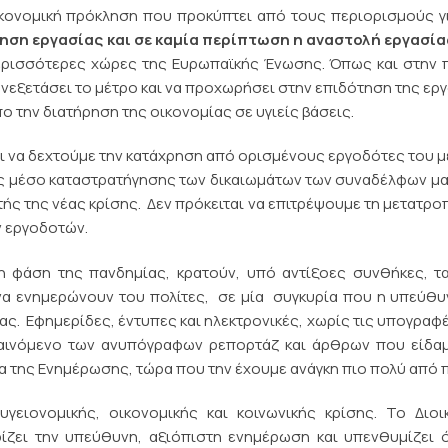
ικονομική πρόκληση που προκύπτει από τους περιορισμούς γ
ηση εργασίας και σε καμία περίπτωση η αναστολή εργασία
ερισσότερες χώρες της Ευρωπαϊκής Ένωσης. Όπως και στην 
νεξετάσει το μέτρο και να προχωρήσει στην επιδότηση της ερ
πο την διατήρηση της οικονομίας σε υγιείς βάσεις.
ι να δεχτούμε την κατάχρηση από ορισμένους εργοδότες του 
ς μέσο καταστρατήγησης των δικαιωμάτων των συναδέλφων μα
ς της νέας κρίσης. Δεν πρόκειται να επιτρέψουμε τη μετατρο
ν εργοδοτών.
η φάση της πανδημίας, κρατούν, υπό αντίξοες συνθήκες, τ
να ενημερώνουν του πολίτες, σε μία συγκυρία που η υπεύθυ
. Εφημερίδες, έντυπες και ηλεκτρονικές, χωρίς τις υπογραφ
φαινόμενο των ανυπόγραφων ρεπορτάζ και άρθρων που είδα
ία της Ενημέρωσης, τώρα που την έχουμε ανάγκη πιο πολύ από 
ειονομικής, οικονομικής και κοινωνικής κρίσης. Το Διοι
ίζει την υπεύθυνη, αξιόπιστη ενημέρωση και υπενθυμίζει 