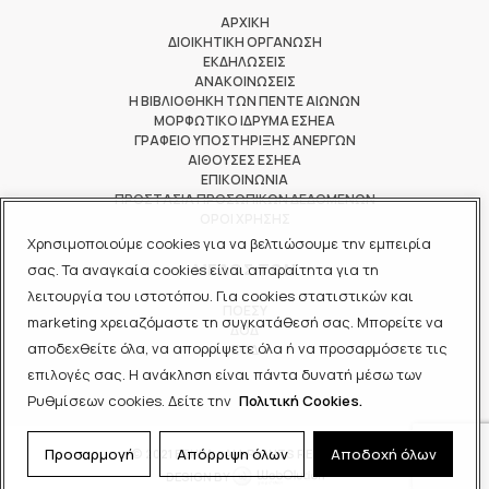
ΑΡΧΙΚΗ
ΔΙΟΙΚΗΤΙΚΗ ΟΡΓΑΝΩΣΗ
ΕΚΔΗΛΩΣΕΙΣ
ΑΝΑΚΟΙΝΩΣΕΙΣ
Η ΒΙΒΛΙΟΘΗΚΗ ΤΩΝ ΠΕΝΤΕ ΑΙΩΝΩΝ
ΜΟΡΦΩΤΙΚΟ ΙΔΡΥΜΑ ΕΣΗΕΑ
ΓΡΑΦΕΙΟ ΥΠΟΣΤΗΡΙΞΗΣ ΑΝΕΡΓΩΝ
ΑΙΘΟΥΣΕΣ ΕΣΗΕΑ
ΕΠΙΚΟΙΝΩΝΙΑ
ΠΡΟΣΤΑΣΙΑ ΠΡΟΣΩΠΙΚΩΝ ΔΕΔΟΜΕΝΩΝ
ΟΡΟΙ ΧΡΗΣΗΣ
Χρησιμοποιούμε cookies για να βελτιώσουμε την εμπειρία
ΜΕΛΟΣ ΤΩΝ
σας. Τα αναγκαία cookies είναι απαραίτητα για τη
λειτουργία του ιστοτόπου. Για cookies στατιστικών και
ΠΟΕΣΥ
marketing χρειαζόμαστε τη συγκατάθεσή σας. Μπορείτε να
ΔΟΔ
αποδεχθείτε όλα, να απορρίψετε όλα ή να προσαρμόσετε τις
ΕΟΔ
επιλογές σας. Η ανάκληση είναι πάντα δυνατή μέσω των
Ρυθμίσεων cookies. Δείτε την
Πολιτική Cookies.
Προσαρμογή
Απόρριψη όλων
Αποδοχή όλων
© 2021 ΕΣΗΕΑ - ALL RIGHTS RESERVED
DESIGN BY