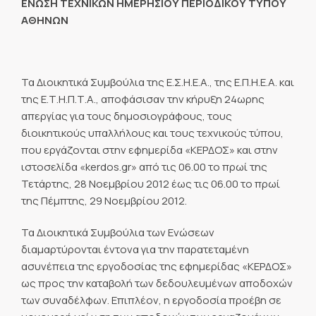
ΕΝΩΣΗ ΤΕΧΝΙΚΩΝ ΗΜΕΡΗΣΙΟΥ ΠΕΡΙΟΔΙΚΟΥ ΤΥΠΟΥ
ΑΘΗΝΩΝ
Τα Διοικητικά Συμβούλια της Ε.Σ.Η.Ε.Α., της Ε.Π.Η.Ε.Α. και
της Ε.Τ.Η.Π.Τ.Α., αποφάσισαν την κήρυξη 24ωρης
απεργίας για τους δημοσιογράφους, τους
διοικητικούς υπαλλήλους και τους τεχνικούς τύπου,
που εργάζονται στην εφημερίδα «ΚΕΡΔΟΣ» και στην
ιστοσελίδα «kerdos.gr» από τις 06.00 το πρωί της
Τετάρτης, 28 Νοεμβρίου 2012 έως τις 06.00 το πρωί
της Πέμπτης, 29 Νοεμβρίου 2012.
Τα Διοικητικά Συμβούλια των Ενώσεων
διαμαρτύρονται έντονα για την παρατεταμένη
ασυνέπεια της εργοδοσίας της εφημερίδας «ΚΕΡΔΟΣ»
ως προς την καταβολή των δεδουλευμένων αποδοχών
των συναδέλφων. Επιπλέον, η εργοδοσία προέβη σε