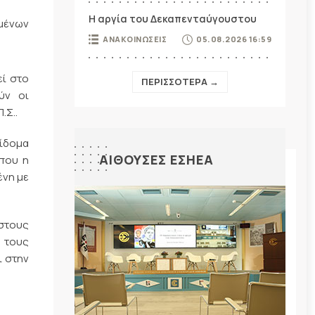
Η αργία του Δεκαπενταύγουστου
ομένων
ΑΝΑΚΟΙΝΩΣΕΙΣ
05.08.2026 16:59
εί στο
ΠΕΡΙΣΣΟΤΕΡΑ →
ύν οι
.Σ..
πίδομα
ΑΙΘΟΥΣΕΣ ΕΣΗΕΑ
που η
ένη με
στους
 τους
ι στην