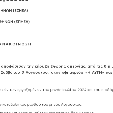
ΗΝΩΝ (ΕΣΗΕΑ)
ΘΗΝΩΝ (ΕΠΗΕΑ)
Α
Ν Α Κ Ο Ι Ν Ω Σ Η
,
αποφάσισαν
την κήρυξη 24ωρης απεργίας, από τις 6 π.μ
 Σαββάτου 3 Αυγούστου, στην εφημερίδα «Η ΑΥΓΗ» και
χών των εργαζομένων του μηνός Ιουλίου 2024 και του επιδό
ην καταβολή του μισθού του μηνός Αυγούστου.
σης του ημερησίου φύλλου της εφημερίδας «Η ΑΥΓΗ».