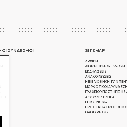
ΜΟΙ ΣΥΝΔΕΣΜΟΙ
SITEMAP
ΑΡΧΙΚΗ
ΩΝ
ΔΙΟΙΚΗΤΙΚΗ ΟΡΓΑΝΩΣΗ
ΕΚΔΗΛΩΣΕΙΣ
ΑΝΑΚΟΙΝΩΣΕΙΣ
Η ΒΙΒΛΙΟΘΗΚΗ ΤΩΝ ΠΕΝ
Θ
ΜΟΡΦΩΤΙΚΟ ΙΔΡΥΜΑ ΕΣ
Ν
ΓΡΑΦΕΙΟ ΥΠΟΣΤΗΡΙΞΗΣ
ς
ΤΕ-Ε
ΑΙΘΟΥΣΕΣ ΕΣΗΕΑ
ΕΠΙΚΟΙΝΩΝΙΑ
ΠΡΟΣΤΑΣΙΑ ΠΡΟΣΩΠΙΚ
ΟΡΟΙ ΧΡΗΣΗΣ