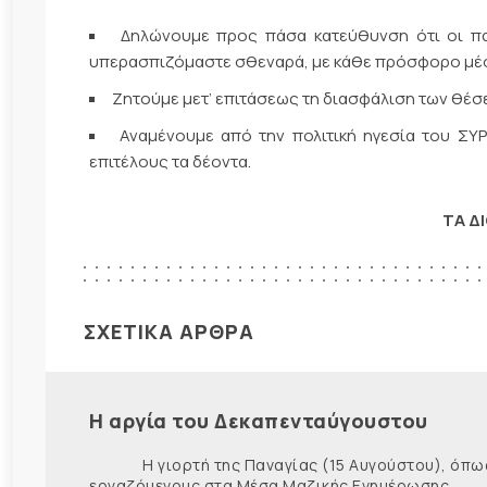
Δηλώνουμε προς πάσα κατεύθυνση ότι οι πα
υπερασπιζόμαστε σθεναρά, με κάθε πρόσφορο μέσ
Ζητούμε μετ’ επιτάσεως τη διασφάλιση των θέ
Αναμένουμε από την πολιτική ηγεσία του ΣΥΡ
επιτέλους τα δέοντα.
ΤΑ Δ
ΣΧΕΤΙΚΑ ΑΡΘΡΑ
Η αργία του Δεκαπενταύγουστου
Η γιορτή της Παναγίας (15 Αυγούστου), όπως εί
εργαζόμενους στα Μέσα Μαζικής Ενημέρωσης. Ως ε