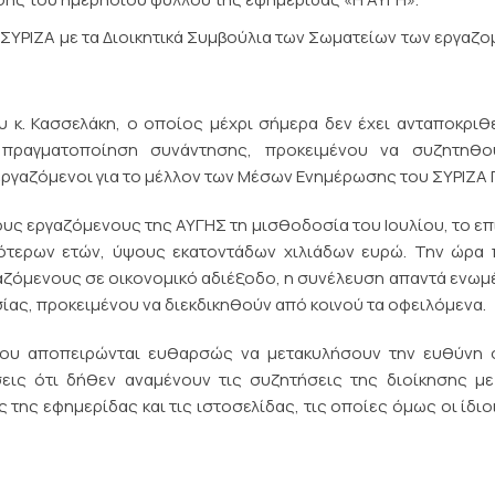
ΣΥΡΙΖΑ με τα Διοικητικά Συμβούλια των Σωματείων των εργαζ
υ κ. Κασσελάκη, ο οποίος μέχρι σήμερα δεν έχει ανταποκριθ
 πραγματοποίηση συνάντησης, προκειμένου να συζητηθο
ργαζόμενοι για το μέλλον των Μέσων Ενημέρωσης του ΣΥΡΙΖΑ Π
τους εργαζόμενους της ΑΥΓΗΣ τη μισθοδοσία του Ιουλίου, το ε
ιότερων ετών, ύψους εκατοντάδων χιλιάδων ευρώ. Την ώρα 
ργαζόμενους σε οικονομικό αδιέξοδο, η συνέλευση απαντά ενωμ
ας, προκειμένου να διεκδικηθούν από κοινού τα οφειλόμενα.
χου αποπειρώνται ευθαρσώς να μετακυλήσουν την ευθύνη 
εις ότι δήθεν αναμένουν τις συζητήσεις της διοίκησης με
της εφημερίδας και τις ιστοσελίδας, τις οποίες όμως οι ίδιο