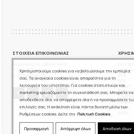
ΣΤΟΙΧΕΙΑ ΕΠΙΚΟΙΝΩΝΙΑΣ
ΧΡΗΣΙ
ΑΚΑΔΗΜΙΑΣ 20
,
ΑΘΗΝΑ
,
10671
ΕΔΟΕΑΠ
T.:
210-3675400
ΞΕΝΟΦ
Χρησιμοποιούμε cookies για να βελτιώσουμε την εμπειρία
E.:
INFO@ESIEA.GR
ΔΟΔ
σας. Τα αναγκαία cookies είναι απαραίτητα για τη
ΕΟΔ
λειτουργία του ιστοτόπου. Για cookies στατιστικών και
ΠΟΕΣΥ
ΕΣΗΕΜ-
marketing χρειαζόμαστε τη συγκατάθεσή σας. Μπορείτε να
ΕΣΗΕΠΗ
αποδεχθείτε όλα, να απορρίψετε όλα ή να προσαρμόσετε τι
ΕΣΗΕΘΣ
επιλογές σας. Η ανάκληση είναι πάντα δυνατή μέσω των
ΕΣΠΗΤ
M.M.E.
Ρυθμίσεων cookies. Δείτε την
Πολιτική Cookies.
Προσαρμογή
Απόρριψη όλων
Αποδοχή όλων