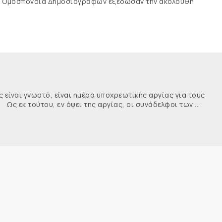
νής Ομοσπονδία Δημοσιογράφων εξέδωσαν την ακόλουθη
ναι γνωστό, είναι ημέρα υποχρεωτικής αργίας για τους
κ τούτου, εν όψει της αργίας, οι συνάδελφοι των ...