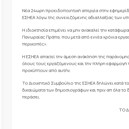
Νέα 24ωρη προειδοποιητική απεργία στην εφημερίδ
ΕΣΗΕΑ λόγω της συνεχιζόμενης αδιαλλαξίας των υ
Η ιδιοκτησία επιμένει να μην ανακαλεί την κατάφω
Πανωραίας Πράπα, που μετά από εννέα χρόνια εργα
περικοπές».
Η ΕΣΗΕΑ απαιτεί την άμεση ανάκληση της παράνομη
όλους τους εργαζόμενους και την πλήρη εφαρμογή 
προκύπτουν από αυτήν.
Το Διοικητικό Συμβούλιο της ΕΣΗΕΑ δηλώνει κατά τ
δικαιώματα των δημοσιογράφων και πριν απ όλα το 
περάσει.
ΤΟ Δ