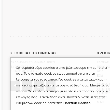
ΣΤΟΙΧΕΙΑ ΕΠΙΚΟΙΝΩΝΙΑΣ
ΧΡΗΣΙ
ΑΚΑΔΗΜΙΑΣ 20
,
ΑΘΗΝΑ
,
10671
ΕΔΟΕΑΠ
T.:
210-3675400
ΞΕΝΟΦ
Χρησιμοποιούμε cookies για να βελτιώσουμε την εμπειρία
E.:
INFO@ESIEA.GR
ΔΟΔ
σας. Τα αναγκαία cookies είναι απαραίτητα για τη
ΕΟΔ
λειτουργία του ιστοτόπου. Για cookies στατιστικών και
ΠΟΕΣΥ
ΕΣΗΕΜ-
marketing χρειαζόμαστε τη συγκατάθεσή σας. Μπορείτε να
ΕΣΗΕΠΗ
αποδεχθείτε όλα, να απορρίψετε όλα ή να προσαρμόσετε τι
ΕΣΗΕΘΣ
επιλογές σας. Η ανάκληση είναι πάντα δυνατή μέσω των
ΕΣΠΗΤ
M.M.E.
Ρυθμίσεων cookies. Δείτε την
Πολιτική Cookies.