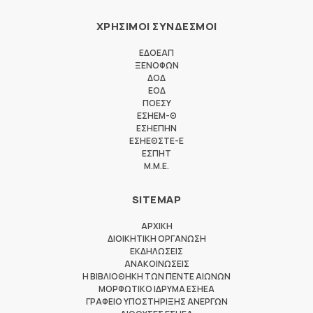
ΧΡΗΣΙΜΟΙ ΣΥΝΔΕΣΜΟΙ
ΕΔΟΕΑΠ
ΞΕΝΟΦΩΝ
ΔΟΔ
ΕΟΔ
ΠΟΕΣΥ
ΕΣΗΕΜ-Θ
ΕΣΗΕΠΗΝ
ΕΣΗΕΘΣΤΕ-Ε
ΕΣΠΗΤ
M.M.E.
SITEMAP
ΑΡΧΙΚΗ
ΔΙΟΙΚΗΤΙΚΗ ΟΡΓΑΝΩΣΗ
ΕΚΔΗΛΩΣΕΙΣ
ΑΝΑΚΟΙΝΩΣΕΙΣ
Η ΒΙΒΛΙΟΘΗΚΗ ΤΩΝ ΠΕΝΤΕ ΑΙΩΝΩΝ
ΜΟΡΦΩΤΙΚΟ ΙΔΡΥΜΑ ΕΣΗΕΑ
ΓΡΑΦΕΙΟ ΥΠΟΣΤΗΡΙΞΗΣ ΑΝΕΡΓΩΝ