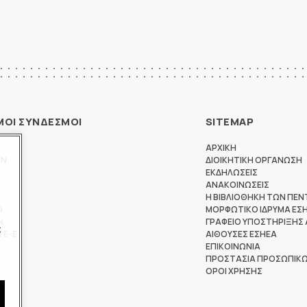
ΜΟΙ ΣΥΝΔΕΣΜΟΙ
SITEMAP
ΑΡΧΙΚΗ
ΩΝ
ΔΙΟΙΚΗΤΙΚΗ ΟΡΓΑΝΩΣΗ
ΕΚΔΗΛΩΣΕΙΣ
ΑΝΑΚΟΙΝΩΣΕΙΣ
Η ΒΙΒΛΙΟΘΗΚΗ ΤΩΝ ΠΕΝ
Θ
ΜΟΡΦΩΤΙΚΟ ΙΔΡΥΜΑ ΕΣ
Ν
ΓΡΑΦΕΙΟ ΥΠΟΣΤΗΡΙΞΗΣ
ς
ΤΕ-Ε
ΑΙΘΟΥΣΕΣ ΕΣΗΕΑ
ΕΠΙΚΟΙΝΩΝΙΑ
ΠΡΟΣΤΑΣΙΑ ΠΡΟΣΩΠΙΚ
ΟΡΟΙ ΧΡΗΣΗΣ