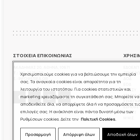
ΣΤΟΙΧΕΙΑ ΕΠΙΚΟΙΝΩΝΙΑΣ
ΧΡΗΣΙ
ΑΚΑΔΗΜΙΑΣ 20
,
ΑΘΗΝΑ
,
10671
ΕΔΟΕΑΠ
T.:
210-3675400
ΞΕΝΟΦ
Χρησιμοποιούμε cookies για να βελτιώσουμε την εμπειρία
E.:
INFO@ESIEA.GR
ΔΟΔ
σας. Τα αναγκαία cookies είναι απαραίτητα για τη
ΕΟΔ
λειτουργία του ιστοτόπου. Για cookies στατιστικών και
ΠΟΕΣΥ
ΕΣΗΕΜ-
marketing χρειαζόμαστε τη συγκατάθεσή σας. Μπορείτε να
ΕΣΗΕΠΗ
αποδεχθείτε όλα, να απορρίψετε όλα ή να προσαρμόσετε τι
ΕΣΗΕΘΣ
επιλογές σας. Η ανάκληση είναι πάντα δυνατή μέσω των
ΕΣΠΗΤ
M.M.E.
Ρυθμίσεων cookies. Δείτε την
Πολιτική Cookies.
Προσαρμογή
Απόρριψη όλων
Αποδοχή όλων