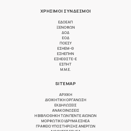
ΧΡΗΣΙΜΟΙ ΣΥΝΔΕΣΜΟΙ
ΕΔΟΕΑΠ
ΞΕΝΟΦΩΝ
ΔΟΔ
ΕΟΔ
ΠΟΕΣΥ
ΕΣΗΕΜ-Θ
ΕΣΗΕΠΗΝ
ΕΣΗΕΘΣΤΕ-Ε
ΕΣΠΗΤ
M.M.E.
SITEMAP
ΑΡΧΙΚΗ
ΔΙΟΙΚΗΤΙΚΗ ΟΡΓΑΝΩΣΗ
ΕΚΔΗΛΩΣΕΙΣ
ΑΝΑΚΟΙΝΩΣΕΙΣ
Η ΒΙΒΛΙΟΘΗΚΗ ΤΩΝ ΠΕΝΤΕ ΑΙΩΝΩΝ
ΜΟΡΦΩΤΙΚΟ ΙΔΡΥΜΑ ΕΣΗΕΑ
ΓΡΑΦΕΙΟ ΥΠΟΣΤΗΡΙΞΗΣ ΑΝΕΡΓΩΝ