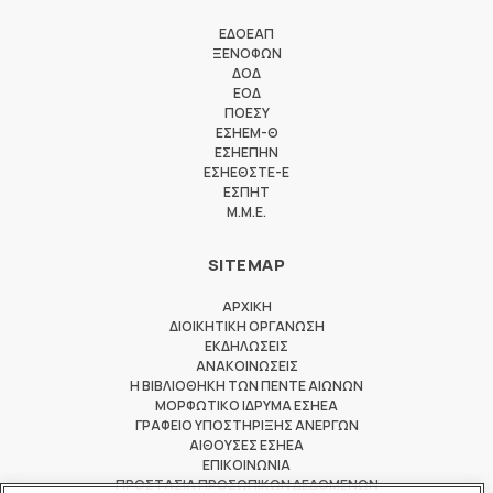
ΕΔΟΕΑΠ
ΞΕΝΟΦΩΝ
ΔΟΔ
ΕΟΔ
ΠΟΕΣΥ
ΕΣΗΕΜ-Θ
ΕΣΗΕΠΗΝ
ΕΣΗΕΘΣΤΕ-Ε
ΕΣΠΗΤ
M.M.E.
SITEMAP
ΑΡΧΙΚΗ
ΔΙΟΙΚΗΤΙΚΗ ΟΡΓΑΝΩΣΗ
ΕΚΔΗΛΩΣΕΙΣ
ΑΝΑΚΟΙΝΩΣΕΙΣ
Η ΒΙΒΛΙΟΘΗΚΗ ΤΩΝ ΠΕΝΤΕ ΑΙΩΝΩΝ
ΜΟΡΦΩΤΙΚΟ ΙΔΡΥΜΑ ΕΣΗΕΑ
ΓΡΑΦΕΙΟ ΥΠΟΣΤΗΡΙΞΗΣ ΑΝΕΡΓΩΝ
ΑΙΘΟΥΣΕΣ ΕΣΗΕΑ
ΕΠΙΚΟΙΝΩΝΙΑ
ΠΡΟΣΤΑΣΙΑ ΠΡΟΣΩΠΙΚΩΝ ΔΕΔΟΜΕΝΩΝ