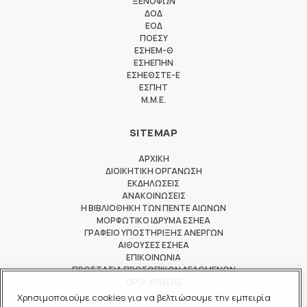
ΞΕΝΟΦΩΝ
ΔΟΔ
ΕΟΔ
ΠΟΕΣΥ
ΕΣΗΕΜ-Θ
ΕΣΗΕΠΗΝ
ΕΣΗΕΘΣΤΕ-Ε
ΕΣΠΗΤ
M.M.E.
SITEMAP
ΑΡΧΙΚΗ
ΔΙΟΙΚΗΤΙΚΗ ΟΡΓΑΝΩΣΗ
ΕΚΔΗΛΩΣΕΙΣ
ΑΝΑΚΟΙΝΩΣΕΙΣ
Η ΒΙΒΛΙΟΘΗΚΗ ΤΩΝ ΠΕΝΤΕ ΑΙΩΝΩΝ
ΜΟΡΦΩΤΙΚΟ ΙΔΡΥΜΑ ΕΣΗΕΑ
ΓΡΑΦΕΙΟ ΥΠΟΣΤΗΡΙΞΗΣ ΑΝΕΡΓΩΝ
ΑΙΘΟΥΣΕΣ ΕΣΗΕΑ
ΕΠΙΚΟΙΝΩΝΙΑ
ΠΡΟΣΤΑΣΙΑ ΠΡΟΣΩΠΙΚΩΝ ΔΕΔΟΜΕΝΩΝ
ΟΡΟΙ ΧΡΗΣΗΣ
Χρησιμοποιούμε cookies για να βελτιώσουμε την εμπειρία