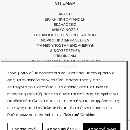
SITEMAP
ΑΡΧΙΚΗ
ΔΙΟΙΚΗΤΙΚΗ ΟΡΓΑΝΩΣΗ
ΕΚΔΗΛΩΣΕΙΣ
ΑΝΑΚΟΙΝΩΣΕΙΣ
Η ΒΙΒΛΙΟΘΗΚΗ ΤΩΝ ΠΕΝΤΕ ΑΙΩΝΩΝ
ΜΟΡΦΩΤΙΚΟ ΙΔΡΥΜΑ ΕΣΗΕΑ
ΓΡΑΦΕΙΟ ΥΠΟΣΤΗΡΙΞΗΣ ΑΝΕΡΓΩΝ
ΑΙΘΟΥΣΕΣ ΕΣΗΕΑ
ΕΠΙΚΟΙΝΩΝΙΑ
ΠΡΟΣΤΑΣΙΑ ΠΡΟΣΩΠΙΚΩΝ ΔΕΔΟΜΕΝΩΝ
ΟΡΟΙ ΧΡΗΣΗΣ
Χρησιμοποιούμε cookies για να βελτιώσουμε την εμπειρία
ΜΕΛΟΣ ΤΩΝ
σας. Τα αναγκαία cookies είναι απαραίτητα για τη
λειτουργία του ιστοτόπου. Για cookies στατιστικών και
ΠΟΕΣΥ
marketing χρειαζόμαστε τη συγκατάθεσή σας. Μπορείτε να
ΔΟΔ
αποδεχθείτε όλα, να απορρίψετε όλα ή να προσαρμόσετε τις
ΕΟΔ
επιλογές σας. Η ανάκληση είναι πάντα δυνατή μέσω των
Ρυθμίσεων cookies. Δείτε την
Πολιτική Cookies.
Προσαρμογή
Απόρριψη όλων
Αποδοχή όλων
© 2021 ΕΣΗΕΑ - ALL RIGHTS RESERVED