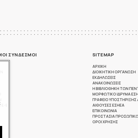
ΜΟΙ ΣΥΝΔΕΣΜΟΙ
SITEMAP
ΑΡΧΙΚΗ
ΩΝ
ΔΙΟΙΚΗΤΙΚΗ ΟΡΓΑΝΩΣΗ
ΕΚΔΗΛΩΣΕΙΣ
ΑΝΑΚΟΙΝΩΣΕΙΣ
Η ΒΙΒΛΙΟΘΗΚΗ ΤΩΝ ΠΕΝ
Θ
ΜΟΡΦΩΤΙΚΟ ΙΔΡΥΜΑ ΕΣ
Ν
ΓΡΑΦΕΙΟ ΥΠΟΣΤΗΡΙΞΗΣ
ς
ΤΕ-Ε
ΑΙΘΟΥΣΕΣ ΕΣΗΕΑ
ΕΠΙΚΟΙΝΩΝΙΑ
ΠΡΟΣΤΑΣΙΑ ΠΡΟΣΩΠΙΚ
ΟΡΟΙ ΧΡΗΣΗΣ