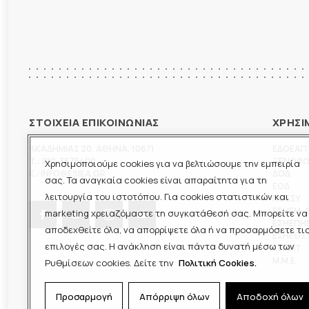
ΣΤΟΙΧΕΙΑ ΕΠΙΚΟΙΝΩΝΙΑΣ
ΧΡΗΣΙ
ΑΚΑΔΗΜΙΑΣ 20
,
ΑΘΗΝΑ
,
10671
ΕΔΟΕΑΠ
T.:
210-3675400
ΞΕΝΟΦ
Χρησιμοποιούμε cookies για να βελτιώσουμε την εμπειρία
E.:
INFO@ESIEA.GR
ΔΟΔ
σας. Τα αναγκαία cookies είναι απαραίτητα για τη
ΕΟΔ
λειτουργία του ιστοτόπου. Για cookies στατιστικών και
ΠΟΕΣΥ
ΕΣΗΕΜ-
marketing χρειαζόμαστε τη συγκατάθεσή σας. Μπορείτε να
ΕΣΗΕΠΗ
αποδεχθείτε όλα, να απορρίψετε όλα ή να προσαρμόσετε τι
ΕΣΗΕΘΣ
επιλογές σας. Η ανάκληση είναι πάντα δυνατή μέσω των
ΕΣΠΗΤ
M.M.E.
Ρυθμίσεων cookies. Δείτε την
Πολιτική Cookies.
Προσαρμογή
Απόρριψη όλων
Αποδοχή όλων