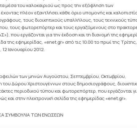
α μέσα του καλοκαιριού ως προς την εξόφληση των
χοντας πλέον εξαντλήσει κάθε όριο υπομονής και καλοπιστία
ογράφους, τους διοικητικούς υπαλλήλους, τους τεχνικούς τύπ
που, τους φωτορεπόρτερ και τους εργαζόμενους στο πρακτορ
»), που εργάζονται για την έκδοση και τη διανομή της εφημερ
 της εφημερίδας, «enet.gr» από τις 10.00 το πρωί της Τρίτης,
, 12 Ιανουαρίου 2012.
οφειλών των μηνών Αυγούστου, Σεπτεμβρίου, Οκτωβρίου,
ση του Δώρου Χριστουγέννων στους δημοσιογράφους, διοικητι
άκτες περιοδικού τύπου και φωτορεπόρτερ, που εργάζονται γι
ς και στην ηλεκτρονική σελίδα της εφημερίδας «enet.gr».
ΙΚΑ ΣΥΜΒΟΥΛΙΑ ΤΩΝ ΕΝΩΣΕΩΝ