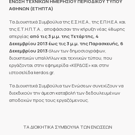
ΕΝΩΣΗ ΤΕΧΝΙΚΩΝ ΗΜΕΡΗΣΙΟΥ ΠΕΡΙΟΔΙΚΟΥ ΤΥΠΟΥ
ΑΘΗΝΩΝ (ΕΤΗΠΤΑ)
Τα Διοικητικά Συμβούλια της Ε.Σ.Η.Ε.Α., της Ε.Π.Η.Ε.Α. και
της Ε.Τ.Η.Π.Τ.Α. , αποφάσισαν την κήρυξη νέας 48ωρης
απεργίας
από τις 3 μ.μ. της Τετάρτης, 4
Δεκεμβρίου 2013 έως τις 3 μ.μ. της Παρασκευής, 6
Δεκεμβρίου 2013
όλων των δημοσιογράφων,
διοικητικών υπαλλήλων και τεχνικών τύπου, που
εργάζονται στην εφημερίδα «ΚΕΡΔΟΣ» και στην
ιστοσελίδα kerdos.gr.
Τα Διοικητικά Συμβούλια των Ενώσεων συνεχίζουν να
διεκδικούν την άμεση καταβολή των δεδουλευμένων
αποδοχών προς τους εργαζόμενους.
ΤΑ ΔΙΟΙΚΗΤΙΚΑ ΣΥΜΒΟΥΛΙΑ ΤΩΝ ΕΝΩΣΕΩΝ