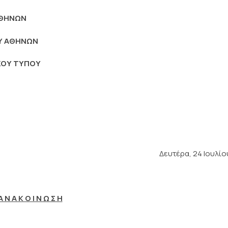
ΑΘΗΝΩΝ
ΟΥ ΑΘΗΝΩΝ
ΚΟΥ ΤΥΠΟΥ
Δευτέρα, 24 Ιουλίο
Α Ν Α Κ Ο Ι Ν Ω Σ Η