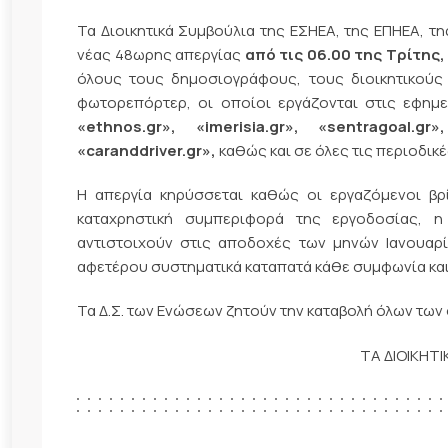
Τα Διοικητικά Συμβούλια της ΕΣΗΕΑ, της ΕΠΗΕΑ, τ
νέας 48ωρης απεργίας
από τις 06.00 της Τρίτης,
όλους τους δημοσιογράφους, τους διοικητικούς
φωτορεπόρτερ, οι οποίοι εργάζονται στις εφημ
«
ethnos
.
gr
», «
imerisia
.
gr
», «
sentragoal
.
gr
»
«
caranddriver
.
gr
»,
καθώς και σε όλες τις περιοδικέ
Η απεργία κηρύσσεται καθώς οι εργαζόμενοι βρί
καταχρηστική συμπεριφορά της εργοδοσίας, 
αντιστοιχούν στις αποδοχές των μηνών Ιανουαρίο
αφετέρου συστηματικά καταπατά κάθε συμφωνία και
Τα Δ.Σ. των Ενώσεων ζητούν την καταβολή όλων τ
ΤΑ ΔΙΟΙΚΗΤ