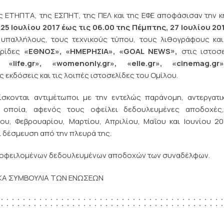
ης ΕΤΗΠΤΑ, της ΕΣΠΗΤ, της ΠΕΛ και της ΕΦΕ αποφάσισαν την 
 25 Ιουλίου 2017 έως τις 06.00 της Πέμπτης, 27 Ιουλίου 20
 υπαλλήλους, τους τεχνικούς τύπου, τους λιθογράφους και
ερίδες
«ΕΘΝΟΣ», «ΗΜΕΡΗΣΙΑ», «
GOAL
NEWS
»,
στις ιστοσε
, «
life
.
gr
», «
womenonly
.
gr
», «
elle
.
gr
», «
cinemag
.
gr
ς εκδόσεις και τις λοιπές ιστοσελίδες του Ομίλου.
σκονται αντιμέτωποι με την εντελώς παράνομη, αντεργατι
η οποία, αφενός τους οφείλει δεδουλευμένες αποδοχές
υ, Φεβρουαρίου, Μαρτίου, Απριλίου, Μαΐου και Ιουνίου 20
 δέσμευση από την πλευρά της.
ων οφειλομένων δεδουλευμένων αποδοχών των συναδέλφων.
ΙΚΑ ΣΥΜΒΟΥΛΙΑ ΤΩΝ ΕΝΩΣΕΩΝ