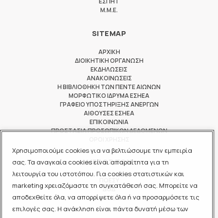
ΕΣΠΗΤ
M.M.E.
SITEMAP
ΑΡΧΙΚΗ
ΔΙΟΙΚΗΤΙΚΗ ΟΡΓΑΝΩΣΗ
ΕΚΔΗΛΩΣΕΙΣ
ΑΝΑΚΟΙΝΩΣΕΙΣ
Η ΒΙΒΛΙΟΘΗΚΗ ΤΩΝ ΠΕΝΤΕ ΑΙΩΝΩΝ
ΜΟΡΦΩΤΙΚΟ ΙΔΡΥΜΑ ΕΣΗΕΑ
ΓΡΑΦΕΙΟ ΥΠΟΣΤΗΡΙΞΗΣ ΑΝΕΡΓΩΝ
ΑΙΘΟΥΣΕΣ ΕΣΗΕΑ
ΕΠΙΚΟΙΝΩΝΙΑ
ΠΡΟΣΤΑΣΙΑ ΠΡΟΣΩΠΙΚΩΝ ΔΕΔΟΜΕΝΩΝ
ΟΡΟΙ ΧΡΗΣΗΣ
Χρησιμοποιούμε cookies για να βελτιώσουμε την εμπειρία
ΜΕΛΟΣ ΤΩΝ
σας. Τα αναγκαία cookies είναι απαραίτητα για τη
λειτουργία του ιστοτόπου. Για cookies στατιστικών και
ΠΟΕΣΥ
marketing χρειαζόμαστε τη συγκατάθεσή σας. Μπορείτε να
ΔΟΔ
αποδεχθείτε όλα, να απορρίψετε όλα ή να προσαρμόσετε τις
ΕΟΔ
επιλογές σας. Η ανάκληση είναι πάντα δυνατή μέσω των