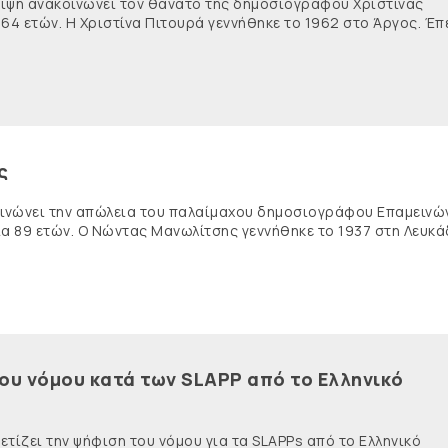
θλίψη ανακοινώνει τον θάνατο της δημοσιογράφου Χριστίνας
 64 ετών. Η Χριστίνα Πιτουρά γεννήθηκε το 1962 στο Άργος. Έπ
ς
κοινώνει την απώλεια του παλαίμαχου δημοσιογράφου Επαμειν
ία 89 ετών. Ο Νώντας Μανωλίτσης γεννήθηκε το 1937 στη Λευκά
του νόμου κατά των SLAPP από το Ελληνικό
τίζει την ψήφιση του νόμου για τα SLAPPs από το Ελληνικό