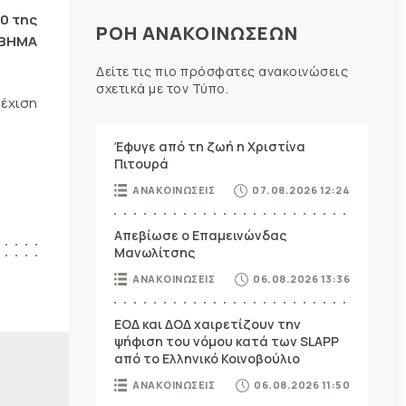
00 της
ΡΟΗ ΑΝΑΚΟΙΝΩΣΕΩΝ
ΒΗΜΑ
Δείτε τις πιο πρόσφατες ανακοινώσεις
σχετικά με τον Τύπο.
νέχιση
Έφυγε από τη ζωή η Χριστίνα
Πιτουρά
ΑΝΑΚΟΙΝΩΣΕΙΣ
07.08.2026 12:24
Απεβίωσε ο Επαμεινώνδας
Μανωλίτσης
ΑΝΑΚΟΙΝΩΣΕΙΣ
06.08.2026 13:36
ΕΟΔ και ΔΟΔ χαιρετίζουν την
ψήφιση του νόμου κατά των SLAPP
από το Ελληνικό Κοινοβούλιο
ΑΝΑΚΟΙΝΩΣΕΙΣ
06.08.2026 11:50