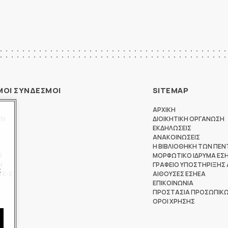
ΜΟΙ ΣΥΝΔΕΣΜΟΙ
SITEMAP
ΑΡΧΙΚΗ
ΩΝ
ΔΙΟΙΚΗΤΙΚΗ ΟΡΓΑΝΩΣΗ
ΕΚΔΗΛΩΣΕΙΣ
ΑΝΑΚΟΙΝΩΣΕΙΣ
Η ΒΙΒΛΙΟΘΗΚΗ ΤΩΝ ΠΕΝ
Θ
ΜΟΡΦΩΤΙΚΟ ΙΔΡΥΜΑ ΕΣ
Ν
ΓΡΑΦΕΙΟ ΥΠΟΣΤΗΡΙΞΗΣ
ς
ΤΕ-Ε
ΑΙΘΟΥΣΕΣ ΕΣΗΕΑ
ΕΠΙΚΟΙΝΩΝΙΑ
ΠΡΟΣΤΑΣΙΑ ΠΡΟΣΩΠΙΚ
ΟΡΟΙ ΧΡΗΣΗΣ