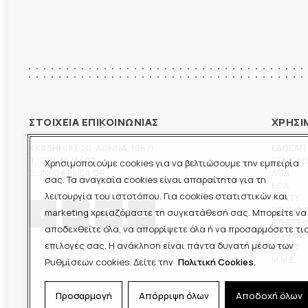
ΣΤΟΙΧΕΙΑ ΕΠΙΚΟΙΝΩΝΙΑΣ
ΧΡΗΣΙ
ΑΚΑΔΗΜΙΑΣ 20
,
ΑΘΗΝΑ
,
10671
ΕΔΟΕΑΠ
T.:
210-3675400
ΞΕΝΟΦ
Χρησιμοποιούμε cookies για να βελτιώσουμε την εμπειρία
E.:
INFO@ESIEA.GR
ΔΟΔ
σας. Τα αναγκαία cookies είναι απαραίτητα για τη
ΕΟΔ
λειτουργία του ιστοτόπου. Για cookies στατιστικών και
ΠΟΕΣΥ
ΕΣΗΕΜ-
marketing χρειαζόμαστε τη συγκατάθεσή σας. Μπορείτε να
ΕΣΗΕΠΗ
αποδεχθείτε όλα, να απορρίψετε όλα ή να προσαρμόσετε τι
ΕΣΗΕΘΣ
επιλογές σας. Η ανάκληση είναι πάντα δυνατή μέσω των
ΕΣΠΗΤ
M.M.E.
Ρυθμίσεων cookies. Δείτε την
Πολιτική Cookies.
Προσαρμογή
Απόρριψη όλων
Αποδοχή όλων