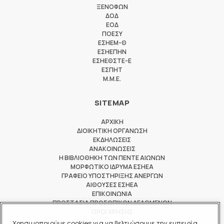
ΞΕΝΟΦΩΝ
ΔΟΔ
ΕΟΔ
ΠΟΕΣΥ
ΕΣΗΕΜ-Θ
ΕΣΗΕΠΗΝ
ΕΣΗΕΘΣΤΕ-Ε
ΕΣΠΗΤ
M.M.E.
SITEMAP
ΑΡΧΙΚΗ
ΔΙΟΙΚΗΤΙΚΗ ΟΡΓΑΝΩΣΗ
ΕΚΔΗΛΩΣΕΙΣ
ΑΝΑΚΟΙΝΩΣΕΙΣ
Η ΒΙΒΛΙΟΘΗΚΗ ΤΩΝ ΠΕΝΤΕ ΑΙΩΝΩΝ
ΜΟΡΦΩΤΙΚΟ ΙΔΡΥΜΑ ΕΣΗΕΑ
ΓΡΑΦΕΙΟ ΥΠΟΣΤΗΡΙΞΗΣ ΑΝΕΡΓΩΝ
ΑΙΘΟΥΣΕΣ ΕΣΗΕΑ
ΕΠΙΚΟΙΝΩΝΙΑ
ΠΡΟΣΤΑΣΙΑ ΠΡΟΣΩΠΙΚΩΝ ΔΕΔΟΜΕΝΩΝ
ΟΡΟΙ ΧΡΗΣΗΣ
Χρησιμοποιούμε cookies για να βελτιώσουμε την εμπειρία