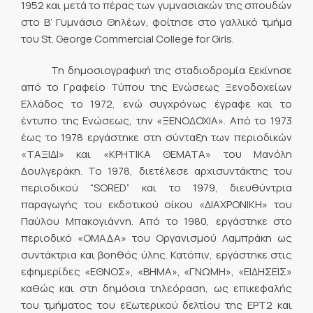
1952 και μετά το πέρας των γυμνασιακών της σπουδών
στο Β’ Γυμνάσιο Θηλέων, φοίτησε στο γαλλικό τμήμα
του St. George Commercial College for Girls.
Τη δημοσιογραφική της σταδιοδρομία ξεκίνησε
από το Γραφείο Τύπου της Ενώσεως Ξενοδοχείων
Ελλάδος το 1972, ενώ συγχρόνως έγραφε και το
έντυπο της Ενώσεως, την «ΞΕΝΟΔΟΧΙΑ». Από το 1973
έως το 1978 εργάστηκε στη σύνταξη των περιοδικών
«ΤΑΞΙΔΙ» και «ΚΡΗΤΙΚΑ ΘΕΜΑΤΑ» του Μανόλη
Δουλγεράκη. Το 1978, διετέλεσε αρχισυντάκτης του
περιοδικού “SORED” και το 1979, διευθύντρια
παραγωγής του εκδοτικού οίκου «ΔΙΑΧΡΟΝΙΚΗ» του
Παύλου Μπακογιάννη. Από το 1980, εργάστηκε στο
περιοδικό «ΟΜΑΔΑ» του Οργανισμού Λαμπράκη ως
συντάκτρια και βοηθός ύλης. Κατόπιν, εργάστηκε στις
εφημερίδες «ΕΘΝΟΣ», «ΒΗΜΑ», «ΓΝΩΜΗ», «ΕΙΔΗΣΕΙΣ»
καθώς και στη δημόσια τηλεόραση, ως επικεφαλής
του τμήματος του εξωτερικού δελτίου της ΕΡΤ2 και