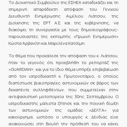
Το Διοικητικό Συμβούλιο της ΕΣΗΕΑ καταδικάζει και τη
σημερινή απαράδεκτη απόφαση του Γενικού
Διευθυντή Ενημέρωσης Αιμίλιου Λιάτσου, της
Διοίκησης της ΕΡΤ Α.Ε. και της κυβέρνησης, να
διακόψει τη συνεργασία με τους δημοσιογράφους-
παρουσιαστές της εκπομπής «Πρωινή Ενημέρωση»
Κώστα Αρβανίτη και Μαριλένα Κατσίμη.
Το θέμα που προκάλεσε την απόφαση του κ. Λιάτσου,
ήταν το γεγονός ότι προεβλήθη το ρεπορτάζ της
«GUARDIAN», και για το ίδιο θέμα υπήρξε επιβεβαίωση
από τον ιατροδικαστή κ. Πρωτονοτάριο, ο οποίος
διαπίστωσε βιαιοπραγίες αστυνομικών σε βάρος των
δεκαπέντε συλληφθέντων, που συμμετείχαν στην
αντιφασιστική μοτοπορεία της 30ης Σεπτεμβρίου. Ο
ιατροδικαστής μάλιστα ζήτησε και την ποινική δίωξη
των αστυνομικών της ομάδας «ΔΕΛΤΑ» για
κακούργημα, ωστόσο ο υπουργός κ. Δένδιας είχε
ανακοινώσει στη Βουλή την πρόθεσή του να κάνει