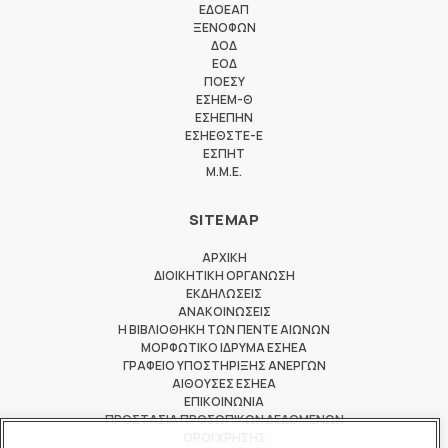
ΕΔΟΕΑΠ
ΞΕΝΟΦΩΝ
ΔΟΔ
ΕΟΔ
ΠΟΕΣΥ
ΕΣΗΕΜ-Θ
ΕΣΗΕΠΗΝ
ΕΣΗΕΘΣΤΕ-Ε
ΕΣΠΗΤ
M.M.E.
SITEMAP
ΑΡΧΙΚΗ
ΔΙΟΙΚΗΤΙΚΗ ΟΡΓΑΝΩΣΗ
ΕΚΔΗΛΩΣΕΙΣ
ΑΝΑΚΟΙΝΩΣΕΙΣ
Η ΒΙΒΛΙΟΘΗΚΗ ΤΩΝ ΠΕΝΤΕ ΑΙΩΝΩΝ
ΜΟΡΦΩΤΙΚΟ ΙΔΡΥΜΑ ΕΣΗΕΑ
ΓΡΑΦΕΙΟ ΥΠΟΣΤΗΡΙΞΗΣ ΑΝΕΡΓΩΝ
ΑΙΘΟΥΣΕΣ ΕΣΗΕΑ
ΕΠΙΚΟΙΝΩΝΙΑ
ΠΡΟΣΤΑΣΙΑ ΠΡΟΣΩΠΙΚΩΝ ΔΕΔΟΜΕΝΩΝ
ΟΡΟΙ ΧΡΗΣΗΣ