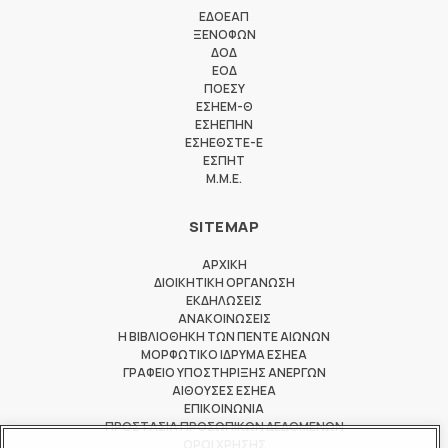
ΕΔΟΕΑΠ
ΞΕΝΟΦΩΝ
ΔΟΔ
ΕΟΔ
ΠΟΕΣΥ
ΕΣΗΕΜ-Θ
ΕΣΗΕΠΗΝ
ΕΣΗΕΘΣΤΕ-Ε
ΕΣΠΗΤ
M.M.E.
SITEMAP
ΑΡΧΙΚΗ
ΔΙΟΙΚΗΤΙΚΗ ΟΡΓΑΝΩΣΗ
ΕΚΔΗΛΩΣΕΙΣ
ΑΝΑΚΟΙΝΩΣΕΙΣ
Η ΒΙΒΛΙΟΘΗΚΗ ΤΩΝ ΠΕΝΤΕ ΑΙΩΝΩΝ
ΜΟΡΦΩΤΙΚΟ ΙΔΡΥΜΑ ΕΣΗΕΑ
ΓΡΑΦΕΙΟ ΥΠΟΣΤΗΡΙΞΗΣ ΑΝΕΡΓΩΝ
ΑΙΘΟΥΣΕΣ ΕΣΗΕΑ
ΕΠΙΚΟΙΝΩΝΙΑ
ΠΡΟΣΤΑΣΙΑ ΠΡΟΣΩΠΙΚΩΝ ΔΕΔΟΜΕΝΩΝ
ΟΡΟΙ ΧΡΗΣΗΣ