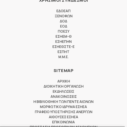
ΧΡΗΣΙΜΟΙ ΣΥΝΔΕΣΜΟΙ
ΕΔΟΕΑΠ
ΞΕΝΟΦΩΝ
ΔΟΔ
ΕΟΔ
ΠΟΕΣΥ
ΕΣΗΕΜ-Θ
ΕΣΗΕΠΗΝ
ΕΣΗΕΘΣΤΕ-Ε
ΕΣΠΗΤ
M.M.E.
SITEMAP
ΑΡΧΙΚΗ
ΔΙΟΙΚΗΤΙΚΗ ΟΡΓΑΝΩΣΗ
ΕΚΔΗΛΩΣΕΙΣ
ΑΝΑΚΟΙΝΩΣΕΙΣ
Η ΒΙΒΛΙΟΘΗΚΗ ΤΩΝ ΠΕΝΤΕ ΑΙΩΝΩΝ
ΜΟΡΦΩΤΙΚΟ ΙΔΡΥΜΑ ΕΣΗΕΑ
ΓΡΑΦΕΙΟ ΥΠΟΣΤΗΡΙΞΗΣ ΑΝΕΡΓΩΝ
ΑΙΘΟΥΣΕΣ ΕΣΗΕΑ
ΕΠΙΚΟΙΝΩΝΙΑ