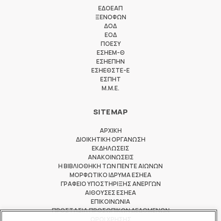
ΕΔΟΕΑΠ
ΞΕΝΟΦΩΝ
ΔΟΔ
ΕΟΔ
ΠΟΕΣΥ
ΕΣΗΕΜ-Θ
ΕΣΗΕΠΗΝ
ΕΣΗΕΘΣΤΕ-Ε
ΕΣΠΗΤ
M.M.E.
SITEMAP
ΑΡΧΙΚΗ
ΔΙΟΙΚΗΤΙΚΗ ΟΡΓΑΝΩΣΗ
ΕΚΔΗΛΩΣΕΙΣ
ΑΝΑΚΟΙΝΩΣΕΙΣ
Η ΒΙΒΛΙΟΘΗΚΗ ΤΩΝ ΠΕΝΤΕ ΑΙΩΝΩΝ
ΜΟΡΦΩΤΙΚΟ ΙΔΡΥΜΑ ΕΣΗΕΑ
ΓΡΑΦΕΙΟ ΥΠΟΣΤΗΡΙΞΗΣ ΑΝΕΡΓΩΝ
ΑΙΘΟΥΣΕΣ ΕΣΗΕΑ
ΕΠΙΚΟΙΝΩΝΙΑ
ΠΡΟΣΤΑΣΙΑ ΠΡΟΣΩΠΙΚΩΝ ΔΕΔΟΜΕΝΩΝ
ΟΡΟΙ ΧΡΗΣΗΣ