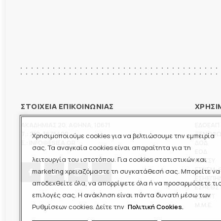
ΣΤΟΙΧΕΙΑ ΕΠΙΚΟΙΝΩΝΙΑΣ
ΧΡΗΣΙ
ΑΚΑΔΗΜΙΑΣ 20
,
ΑΘΗΝΑ
,
10671
ΕΔΟΕΑΠ
T.:
210-3675400
ΞΕΝΟΦ
Χρησιμοποιούμε cookies για να βελτιώσουμε την εμπειρία
E.:
INFO@ESIEA.GR
ΔΟΔ
σας. Τα αναγκαία cookies είναι απαραίτητα για τη
ΕΟΔ
λειτουργία του ιστοτόπου. Για cookies στατιστικών και
ΠΟΕΣΥ
ΕΣΗΕΜ-
marketing χρειαζόμαστε τη συγκατάθεσή σας. Μπορείτε να
ΕΣΗΕΠΗ
αποδεχθείτε όλα, να απορρίψετε όλα ή να προσαρμόσετε τι
ΕΣΗΕΘΣ
επιλογές σας. Η ανάκληση είναι πάντα δυνατή μέσω των
ΕΣΠΗΤ
M.M.E.
Ρυθμίσεων cookies. Δείτε την
Πολιτική Cookies.