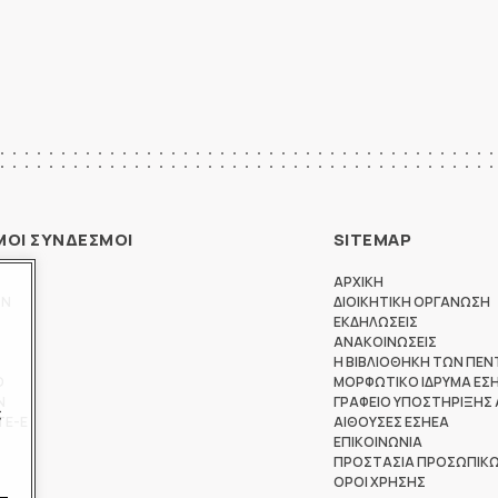
ΜΟΙ ΣΥΝΔΕΣΜΟΙ
SITEMAP
ΑΡΧΙΚΗ
ΩΝ
ΔΙΟΙΚΗΤΙΚΗ ΟΡΓΑΝΩΣΗ
ΕΚΔΗΛΩΣΕΙΣ
ΑΝΑΚΟΙΝΩΣΕΙΣ
Η ΒΙΒΛΙΟΘΗΚΗ ΤΩΝ ΠΕΝ
Θ
ΜΟΡΦΩΤΙΚΟ ΙΔΡΥΜΑ ΕΣ
Ν
ΓΡΑΦΕΙΟ ΥΠΟΣΤΗΡΙΞΗΣ
ς
ΤΕ-Ε
ΑΙΘΟΥΣΕΣ ΕΣΗΕΑ
ΕΠΙΚΟΙΝΩΝΙΑ
ΠΡΟΣΤΑΣΙΑ ΠΡΟΣΩΠΙΚ
ΟΡΟΙ ΧΡΗΣΗΣ