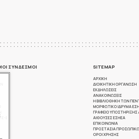
ΜΟΙ ΣΥΝΔΕΣΜΟΙ
SITEMAP
ΑΡΧΙΚΗ
ΩΝ
ΔΙΟΙΚΗΤΙΚΗ ΟΡΓΑΝΩΣΗ
ΕΚΔΗΛΩΣΕΙΣ
ΑΝΑΚΟΙΝΩΣΕΙΣ
Η ΒΙΒΛΙΟΘΗΚΗ ΤΩΝ ΠΕΝ
Θ
ΜΟΡΦΩΤΙΚΟ ΙΔΡΥΜΑ ΕΣ
Ν
ΓΡΑΦΕΙΟ ΥΠΟΣΤΗΡΙΞΗΣ
ς
ΤΕ-Ε
ΑΙΘΟΥΣΕΣ ΕΣΗΕΑ
ΕΠΙΚΟΙΝΩΝΙΑ
ΠΡΟΣΤΑΣΙΑ ΠΡΟΣΩΠΙΚ
ΟΡΟΙ ΧΡΗΣΗΣ