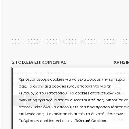
ΣΤΟΙΧΕΙΑ ΕΠΙΚΟΙΝΩΝΙΑΣ
ΧΡΗΣΙ
ΑΚΑΔΗΜΙΑΣ 20
,
ΑΘΗΝΑ
,
10671
ΕΔΟΕΑΠ
T.:
210-3675400
ΞΕΝΟΦ
Χρησιμοποιούμε cookies για να βελτιώσουμε την εμπειρία
E.:
INFO@ESIEA.GR
ΔΟΔ
σας. Τα αναγκαία cookies είναι απαραίτητα για τη
ΕΟΔ
λειτουργία του ιστοτόπου. Για cookies στατιστικών και
ΠΟΕΣΥ
ΕΣΗΕΜ-
marketing χρειαζόμαστε τη συγκατάθεσή σας. Μπορείτε να
ΕΣΗΕΠΗ
αποδεχθείτε όλα, να απορρίψετε όλα ή να προσαρμόσετε τι
ΕΣΗΕΘΣ
επιλογές σας. Η ανάκληση είναι πάντα δυνατή μέσω των
ΕΣΠΗΤ
M.M.E.
Ρυθμίσεων cookies. Δείτε την
Πολιτική Cookies.