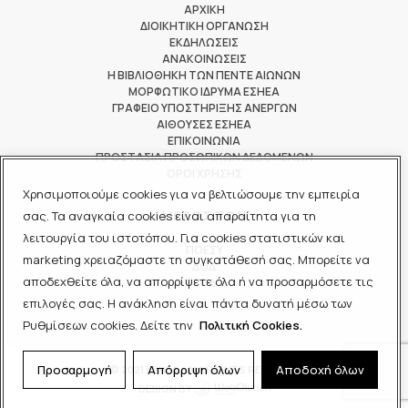
ΑΡΧΙΚΗ
ΔΙΟΙΚΗΤΙΚΗ ΟΡΓΑΝΩΣΗ
ΕΚΔΗΛΩΣΕΙΣ
ΑΝΑΚΟΙΝΩΣΕΙΣ
Η ΒΙΒΛΙΟΘΗΚΗ ΤΩΝ ΠΕΝΤΕ ΑΙΩΝΩΝ
ΜΟΡΦΩΤΙΚΟ ΙΔΡΥΜΑ ΕΣΗΕΑ
ΓΡΑΦΕΙΟ ΥΠΟΣΤΗΡΙΞΗΣ ΑΝΕΡΓΩΝ
ΑΙΘΟΥΣΕΣ ΕΣΗΕΑ
ΕΠΙΚΟΙΝΩΝΙΑ
ΠΡΟΣΤΑΣΙΑ ΠΡΟΣΩΠΙΚΩΝ ΔΕΔΟΜΕΝΩΝ
ΟΡΟΙ ΧΡΗΣΗΣ
Χρησιμοποιούμε cookies για να βελτιώσουμε την εμπειρία
ΜΕΛΟΣ ΤΩΝ
σας. Τα αναγκαία cookies είναι απαραίτητα για τη
λειτουργία του ιστοτόπου. Για cookies στατιστικών και
ΠΟΕΣΥ
marketing χρειαζόμαστε τη συγκατάθεσή σας. Μπορείτε να
ΔΟΔ
αποδεχθείτε όλα, να απορρίψετε όλα ή να προσαρμόσετε τις
ΕΟΔ
επιλογές σας. Η ανάκληση είναι πάντα δυνατή μέσω των
Ρυθμίσεων cookies. Δείτε την
Πολιτική Cookies.
Προσαρμογή
Απόρριψη όλων
Αποδοχή όλων
© 2021 ΕΣΗΕΑ - ALL RIGHTS RESERVED
DESIGN BY