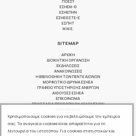
ΠΟΕΣΥ
ΕΣΗΕΜ-Θ
ΕΣΗΕΠΗΝ
ΕΣΗΕΘΣΤΕ-Ε
ΕΣΠΗΤ
M.M.E.
SITEMAP
ΑΡΧΙΚΗ
ΔΙΟΙΚΗΤΙΚΗ ΟΡΓΑΝΩΣΗ
ΕΚΔΗΛΩΣΕΙΣ
ΑΝΑΚΟΙΝΩΣΕΙΣ
Η ΒΙΒΛΙΟΘΗΚΗ ΤΩΝ ΠΕΝΤΕ ΑΙΩΝΩΝ
ΜΟΡΦΩΤΙΚΟ ΙΔΡΥΜΑ ΕΣΗΕΑ
ΓΡΑΦΕΙΟ ΥΠΟΣΤΗΡΙΞΗΣ ΑΝΕΡΓΩΝ
ΑΙΘΟΥΣΕΣ ΕΣΗΕΑ
ΕΠΙΚΟΙΝΩΝΙΑ
ΠΡΟΣΤΑΣΙΑ ΠΡΟΣΩΠΙΚΩΝ ΔΕΔΟΜΕΝΩΝ
ΟΡΟΙ ΧΡΗΣΗΣ
Χρησιμοποιούμε cookies για να βελτιώσουμε την εμπειρία
ΜΕΛΟΣ ΤΩΝ
σας. Τα αναγκαία cookies είναι απαραίτητα για τη
λειτουργία του ιστοτόπου. Για cookies στατιστικών και
ΠΟΕΣΥ