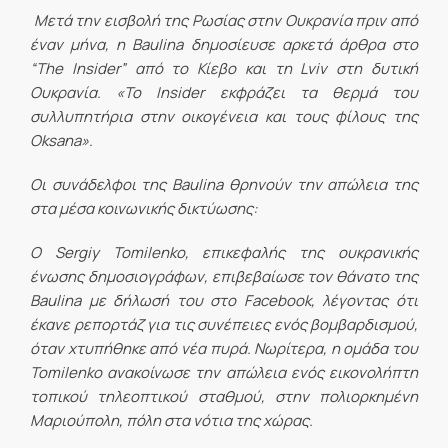
Μετά την εισβολή της Ρωσίας στην Ουκρανία πριν από
έναν μήνα, η Baulina δημοσίευσε αρκετά άρθρα στο
“The Insider” από το Κίεβο και τη Lviv στη δυτική
Ουκρανία. «Το Insider εκφράζει τα θερμά του
συλλυπητήρια στην οικογένεια και τους φίλους της
Oksana».
Οι συνάδελφοι της Baulina θρηνούν την απώλεια της
στα μέσα κοινωνικής δικτύωσης:
Ο Sergiy Tomilenko, επικεφαλής της ουκρανικής
ένωσης δημοσιογράφων, επιβεβαίωσε τον θάνατο της
Baulina με δήλωσή του στο Facebook, λέγοντας ότι
έκανε ρεπορτάζ για τις συνέπειες ενός βομβαρδισμού,
όταν χτυπήθηκε από νέα πυρά. Νωρίτερα, η ομάδα του
Tomilenko ανακοίνωσε την απώλεια ενός εικονολήπτη
τοπικού τηλεοπτικού σταθμού, στην πολιορκημένη
Μαριούπολη, πόλη στα νότια της χώρας.