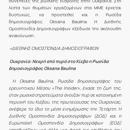
συνέπειες της ρωσικής εισβολής στην Ουκρανία. Στη
λίστα των θυμάτων εργαζομένων στα ΜΜΕ έρχεται
δυστυχώς, να προστεθεί και η Ρωσίδα
δημοσιογράφος Oksana Baulina. Η Διεθνής
Ομοσπονδία Δημοσιογράφων εξέδωσε την ακόλουθη
ανακοίνωση:
«
ΔΙΕΘΝΗΣ ΟΜΟΣΠΟΝΔΙΑ ΔΗΜΟΣΙΟΓΡΑΦΩΝ
Ουκρανία: Νεκρή από πυρά στο Κίεβο η Ρωσίδα
δημοσιογράφος Oksana Baulina
Η Oksana Baulina, Ρωσίδα δημοσιογράφος του
ερευνητικού Μέσου «The Insider», έχασε τη ζωή της,
όταν ρωσικά στρατεύματα άνοιξαν πυρ σε κατοικημένη
περιοχή του Κιέβου, της πρωτεύουσας της Ουκρανίας,
ανέφερε το ίδιο το μέσο ενημέρωσης την Τετάρτη. Η
Διεθνής Ομοσπονδία Δημοσιογράφων (ΔΟΔ) και η
Ευρωπαϊκή Ομοσπονδία Δημοσιογράφων (ΕΟΔ)
καταδικάζουν για άλλη μια φορά τις επιθέσεις του