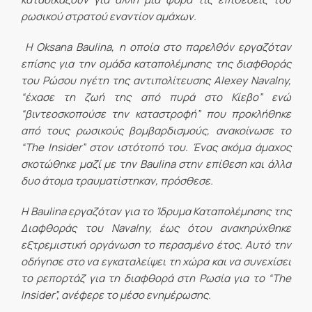
ρωσικού στρατού εναντίον αμάχων.
Η Oksana Baulina, η οποία στο παρελθόν εργαζόταν
επίσης για την ομάδα καταπολέμησης της διαφθοράς
του Ρώσου ηγέτη της αντιπολίτευσης Alexey Navalny,
“έχασε τη ζωή της από πυρά στο Κίεβο” ενώ
“βιντεοσκοπούσε την καταστροφή” που προκλήθηκε
από τους ρωσικούς βομβαρδισμούς, ανακοίνωσε το
“The Insider” στον ιστότοπό του. Ένας ακόμα άμαχος
σκοτώθηκε μαζί με την Baulina στην επίθεση και άλλα
δυο άτομα τραυματίστηκαν, πρόσθεσε.
Η
Baulina
εργαζόταν για το Ίδρυμα Καταπολέμησης της
Διαφθοράς του Navalny, έως ότου ανακηρύχθηκε
εξτρεμιστική οργάνωση το περασμένο έτος. Αυτό την
οδήγησε στο να εγκαταλείψει τη χώρα και να συνεχίσει
το ρεπορτάζ για τη διαφθορά στη Ρωσία για το “The
Insider”, ανέφερε το μέσο ενημέρωσης.