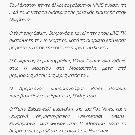
Τουλάχιστον πέντε άλλοι εργαζόμενοι ΜΜΕ έχασαν τη
ζωή τους κατά τη διάρκεια της ρωσικής εισβολής στην
Ουκρανία:
Ο Yevheniy Sakun, Ουκρανός εικονολήπτης του LIVE TV,
σκοτώθηκε την 1η Μαρτίου κατά τη διάρκεια επίθεσης
με ρουκέτα στον τηλεοπτικό πύργο του Κιέβου.
Ο Ουκρανός δημοσιογράφος Viktor Dedov, σκοτώθηκε
στις 11 Μαρτίου στη Μαριούπολη, μετά από
βομβαρδισμό του διαμερίσματός του.
Ο Αμερικανός δημοσιογράφος Brent Renaud,
πυροβολήθηκε στο Irpin, στις 13 Μαρτίου.
Ο Pierre Zakrzewski, εικονολήπτης του Fox News, και η
Ουκρανή δημοσιογράφος Oleksandra “Sasha”
Kuvshynova, σκοτώθηκαν στις 14 Μαρτίου, κατά τη
διάρκεια ρεπορτάζ στην περιοχή της Horenka».