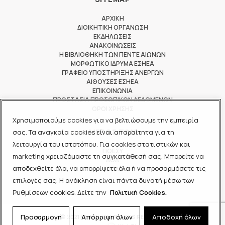
ΑΡΧΙΚΗ
ΔΙΟΙΚΗΤΙΚΗ ΟΡΓΑΝΩΣΗ
ΕΚΔΗΛΩΣΕΙΣ
ΑΝΑΚΟΙΝΩΣΕΙΣ
Η ΒΙΒΛΙΟΘΗΚΗ ΤΩΝ ΠΕΝΤΕ ΑΙΩΝΩΝ
ΜΟΡΦΩΤΙΚΟ ΙΔΡΥΜΑ ΕΣΗΕΑ
ΓΡΑΦΕΙΟ ΥΠΟΣΤΗΡΙΞΗΣ ΑΝΕΡΓΩΝ
ΑΙΘΟΥΣΕΣ ΕΣΗΕΑ
ΕΠΙΚΟΙΝΩΝΙΑ
ΠΡΟΣΤΑΣΙΑ ΠΡΟΣΩΠΙΚΩΝ ΔΕΔΟΜΕΝΩΝ
ΟΡΟΙ ΧΡΗΣΗΣ
Χρησιμοποιούμε cookies για να βελτιώσουμε την εμπειρία
ΜΕΛΟΣ ΤΩΝ
σας. Τα αναγκαία cookies είναι απαραίτητα για τη
λειτουργία του ιστοτόπου. Για cookies στατιστικών και
ΠΟΕΣΥ
marketing χρειαζόμαστε τη συγκατάθεσή σας. Μπορείτε να
ΔΟΔ
αποδεχθείτε όλα, να απορρίψετε όλα ή να προσαρμόσετε τις
ΕΟΔ
επιλογές σας. Η ανάκληση είναι πάντα δυνατή μέσω των
Ρυθμίσεων cookies. Δείτε την
Πολιτική Cookies.
Προσαρμογή
Απόρριψη όλων
Αποδοχή όλων
© 2021 ΕΣΗΕΑ - ALL RIGHTS RESERVED