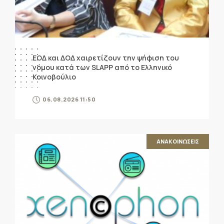
ΕΟΔ και ΔΟΔ χαιρετίζουν την ψήφιση του
νόμου κατά των SLAPP από το Ελληνικό
Κοινοβούλιο
06.08.2026 11:50
ΑΝΑΚΟΙΝΩΣΕΙΣ