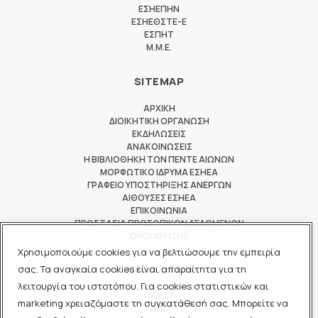
ΕΣΗΕΠΗΝ
ΕΣΗΕΘΣΤΕ-Ε
ΕΣΠΗΤ
M.M.E.
SITEMAP
ΑΡΧΙΚΗ
ΔΙΟΙΚΗΤΙΚΗ ΟΡΓΑΝΩΣΗ
ΕΚΔΗΛΩΣΕΙΣ
ΑΝΑΚΟΙΝΩΣΕΙΣ
Η ΒΙΒΛΙΟΘΗΚΗ ΤΩΝ ΠΕΝΤΕ ΑΙΩΝΩΝ
ΜΟΡΦΩΤΙΚΟ ΙΔΡΥΜΑ ΕΣΗΕΑ
ΓΡΑΦΕΙΟ ΥΠΟΣΤΗΡΙΞΗΣ ΑΝΕΡΓΩΝ
ΑΙΘΟΥΣΕΣ ΕΣΗΕΑ
ΕΠΙΚΟΙΝΩΝΙΑ
ΠΡΟΣΤΑΣΙΑ ΠΡΟΣΩΠΙΚΩΝ ΔΕΔΟΜΕΝΩΝ
ΟΡΟΙ ΧΡΗΣΗΣ
Χρησιμοποιούμε cookies για να βελτιώσουμε την εμπειρία
ΜΕΛΟΣ ΤΩΝ
σας. Τα αναγκαία cookies είναι απαραίτητα για τη
λειτουργία του ιστοτόπου. Για cookies στατιστικών και
ΠΟΕΣΥ
marketing χρειαζόμαστε τη συγκατάθεσή σας. Μπορείτε να
ΔΟΔ