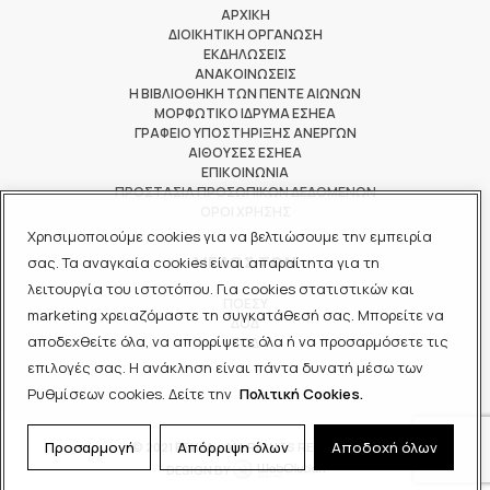
ΑΡΧΙΚΗ
ΔΙΟΙΚΗΤΙΚΗ ΟΡΓΑΝΩΣΗ
ΕΚΔΗΛΩΣΕΙΣ
ΑΝΑΚΟΙΝΩΣΕΙΣ
Η ΒΙΒΛΙΟΘΗΚΗ ΤΩΝ ΠΕΝΤΕ ΑΙΩΝΩΝ
ΜΟΡΦΩΤΙΚΟ ΙΔΡΥΜΑ ΕΣΗΕΑ
ΓΡΑΦΕΙΟ ΥΠΟΣΤΗΡΙΞΗΣ ΑΝΕΡΓΩΝ
ΑΙΘΟΥΣΕΣ ΕΣΗΕΑ
ΕΠΙΚΟΙΝΩΝΙΑ
ΠΡΟΣΤΑΣΙΑ ΠΡΟΣΩΠΙΚΩΝ ΔΕΔΟΜΕΝΩΝ
ΟΡΟΙ ΧΡΗΣΗΣ
Χρησιμοποιούμε cookies για να βελτιώσουμε την εμπειρία
ΜΕΛΟΣ ΤΩΝ
σας. Τα αναγκαία cookies είναι απαραίτητα για τη
λειτουργία του ιστοτόπου. Για cookies στατιστικών και
ΠΟΕΣΥ
marketing χρειαζόμαστε τη συγκατάθεσή σας. Μπορείτε να
ΔΟΔ
αποδεχθείτε όλα, να απορρίψετε όλα ή να προσαρμόσετε τις
ΕΟΔ
επιλογές σας. Η ανάκληση είναι πάντα δυνατή μέσω των
Ρυθμίσεων cookies. Δείτε την
Πολιτική Cookies.
Προσαρμογή
Απόρριψη όλων
Αποδοχή όλων
© 2021 ΕΣΗΕΑ - ALL RIGHTS RESERVED
DESIGN BY