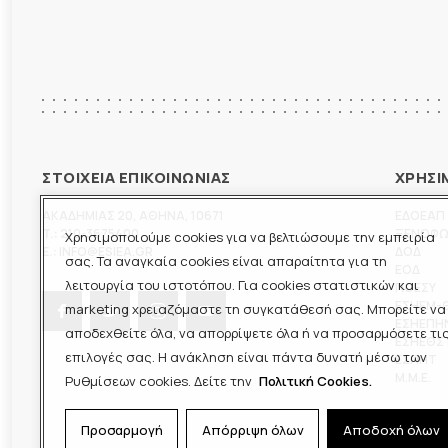
ΣΤΟΙΧΕΙΑ ΕΠΙΚΟΙΝΩΝΙΑΣ
ΧΡΗΣΙ
ΑΚΑΔΗΜΙΑΣ 20
,
ΑΘΗΝΑ
,
10671
ΕΔΟΕΑΠ
T.:
210-3675400
ΞΕΝΟΦ
Χρησιμοποιούμε cookies για να βελτιώσουμε την εμπειρία
E.:
INFO@ESIEA.GR
ΔΟΔ
σας. Τα αναγκαία cookies είναι απαραίτητα για τη
ΕΟΔ
λειτουργία του ιστοτόπου. Για cookies στατιστικών και
ΠΟΕΣΥ
ΕΣΗΕΜ-
marketing χρειαζόμαστε τη συγκατάθεσή σας. Μπορείτε να
ΕΣΗΕΠΗ
αποδεχθείτε όλα, να απορρίψετε όλα ή να προσαρμόσετε τι
ΕΣΗΕΘΣ
επιλογές σας. Η ανάκληση είναι πάντα δυνατή μέσω των
ΕΣΠΗΤ
M.M.E.
Ρυθμίσεων cookies. Δείτε την
Πολιτική Cookies.
Προσαρμογή
Απόρριψη όλων
Αποδοχή όλων