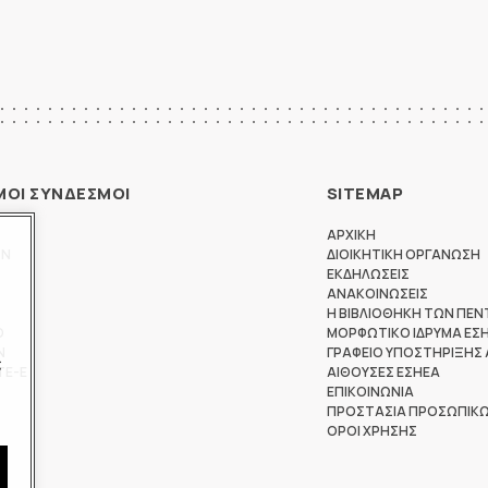
ΜΟΙ ΣΥΝΔΕΣΜΟΙ
SITEMAP
ΑΡΧΙΚΗ
ΩΝ
ΔΙΟΙΚΗΤΙΚΗ ΟΡΓΑΝΩΣΗ
ΕΚΔΗΛΩΣΕΙΣ
ΑΝΑΚΟΙΝΩΣΕΙΣ
Η ΒΙΒΛΙΟΘΗΚΗ ΤΩΝ ΠΕΝ
Θ
ΜΟΡΦΩΤΙΚΟ ΙΔΡΥΜΑ ΕΣ
Ν
ΓΡΑΦΕΙΟ ΥΠΟΣΤΗΡΙΞΗΣ
ς
ΤΕ-Ε
ΑΙΘΟΥΣΕΣ ΕΣΗΕΑ
ΕΠΙΚΟΙΝΩΝΙΑ
ΠΡΟΣΤΑΣΙΑ ΠΡΟΣΩΠΙΚ
ΟΡΟΙ ΧΡΗΣΗΣ