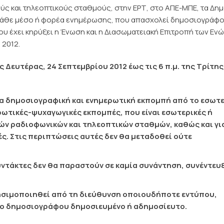
ύς και τηλεοπτικούς σταθμούς, στην ΕΡΤ, στο ΑΠΕ-ΜΠΕ, τα Δημ
ε κάθε μέσο ή φορέα ενημέρωσης, που απασχολεί δημοσιογράφο
υ έχει κηρύξει η Ένωση και η Διασωματειακή Επιτροπή των Εν
 2012.
ης Δευτέρας, 24 Σεπτεμβρίου 2012 έως τις 6 π.μ. της Τρίτης
ία δημοσιογραφική και ενημερωτική εκπομπή από το εσωτ
μερωτικές-ψυχαγωγικές εκπομπές, που είναι εσωτερικές ή
κών ραδιοφωνικών και τηλεοπτικών σταθμών, καθώς και γι
ς. Στις περιπτώσεις αυτές δεν θα μεταδοθεί ούτε
συντάκτες δεν θα παραστούν σε καμία συνάντηση, συνέντευ
ρησιμοποιηθεί από τη διεύθυνση οποιουδήποτε εντύπου,
νο δημοσιογράφου δημοσιευμένο ή αδημοσίευτο.