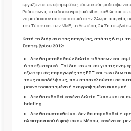
εργάζονται σε εφημερίδες, ιδιωτικούς ραδιοφωνικο
Ραδιόφωνα, τα ειδησεογραφικά sites, καθώς και σ
να μετάσχουν αποφασιστικά στην 24ωρη απεργία, πο
του Τύπου και των ΜΜΕ, τη Δευτέρα, 24 Σεπτεμβρίου
Κατά τη διάρκεια της απεργίας, από τις 6 π.μ. τ
Σεπτεμβρίου 2012:
Δεν θα μεταδοθούν δελτία ειδήσεων και καμ
ή το εξωτερικό
.
Το ίδιο ισχύει και για τις ενη
εξωτερικές παραγωγές της ΕΡΤ και των ιδιωτι
τους συναδέλφους, που απασχολούνται σε αυτέ
μαγνητοσκοπημένη ή ηχογραφημένη εκπομπή.
Δεν θα εκδοθεί κανένα Δελτίο Τύπου και οι 
briefing.
Δεν θα συνταχθεί και δεν θα παραδοθεί ή χ
ηλεκτρονικού ή ψηφιακού Μέσου, κανένα κείμε