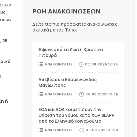
οτικά
ΡΟΗ ΑΝΑΚΟΙΝΩΣΕΩΝ
υς,
ώσεων
Δείτε τις πιο πρόσφατες ανακοινώσεις
σχετικά με τον Τύπο.
, 25
Έφυγε από τη ζωή η Χριστίνα
Πιτουρά
ερικό
ΑΝΑΚΟΙΝΩΣΕΙΣ
07.08.2026 12:24
α
Απεβίωσε ο Επαμεινώνδας
Μανωλίτσης
ΑΝΑΚΟΙΝΩΣΕΙΣ
06.08.2026 13:36
ξη ή
ΕΟΔ και ΔΟΔ χαιρετίζουν την
ψήφιση του νόμου κατά των SLAPP
από το Ελληνικό Κοινοβούλιο
ΑΝΑΚΟΙΝΩΣΕΙΣ
06.08.2026 11:50