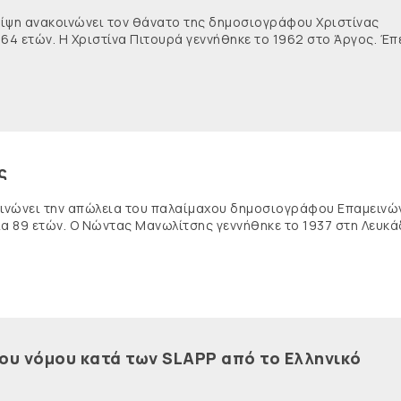
θλίψη ανακοινώνει τον θάνατο της δημοσιογράφου Χριστίνας
 64 ετών. Η Χριστίνα Πιτουρά γεννήθηκε το 1962 στο Άργος. Έπ
ς
κοινώνει την απώλεια του παλαίμαχου δημοσιογράφου Επαμειν
ία 89 ετών. Ο Νώντας Μανωλίτσης γεννήθηκε το 1937 στη Λευκά
του νόμου κατά των SLAPP από το Ελληνικό