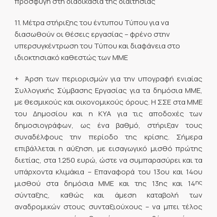
προσφυγή στη διαδικασία της διαιτησίας
11. Μέτρα στήριξης του έντυπου Τύπου για να
διασωθούν οι θέσεις εργασίας – φρένο στην
υπερσυγκέντρωση του Τύπου και διαφάνεια στο
ιδιοκτησιακό καθεστώς των ΜΜΕ
+ Άρση των περιορισμών για την υπογραφή ενιαίας
Συλλογικής Σύμβασης Εργασίας για τα δημόσια ΜΜΕ,
με θεσμικούς και οικονομικούς όρους. Η ΣΣΕ στα ΜΜΕ
του Δημοσίου και η ΚΥΑ για τις αποδοχές των
δημοσιογράφων, ως ένα βαθμό, στήριξαν τους
συναδέλφους την περίοδο της κρίσης. Σήμερα
επιβάλλεται η αύξηση, με εισαγωγικό μισθό πρώτης
διετίας, στα 1.250 ευρώ, ώστε να συμπαρασύρει και τα
υπάρχοντα κλιμάκια – Επαναφορά του 13ου και 14ου
ης
μισθού στα δημόσια ΜΜΕ και της 13ης και 14
σύνταξης, καθώς και άμεση καταβολή των
αναδρομικών στους συνταξιούχους – να μπει τέλος