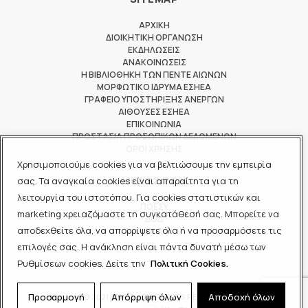
ΑΡΧΙΚΗ
ΔΙΟΙΚΗΤΙΚΗ ΟΡΓΑΝΩΣΗ
ΕΚΔΗΛΩΣΕΙΣ
ΑΝΑΚΟΙΝΩΣΕΙΣ
Η ΒΙΒΛΙΟΘΗΚΗ ΤΩΝ ΠΕΝΤΕ ΑΙΩΝΩΝ
ΜΟΡΦΩΤΙΚΟ ΙΔΡΥΜΑ ΕΣΗΕΑ
ΓΡΑΦΕΙΟ ΥΠΟΣΤΗΡΙΞΗΣ ΑΝΕΡΓΩΝ
ΑΙΘΟΥΣΕΣ ΕΣΗΕΑ
ΕΠΙΚΟΙΝΩΝΙΑ
ΠΡΟΣΤΑΣΙΑ ΠΡΟΣΩΠΙΚΩΝ ΔΕΔΟΜΕΝΩΝ
ΟΡΟΙ ΧΡΗΣΗΣ
Χρησιμοποιούμε cookies για να βελτιώσουμε την εμπειρία
ΜΕΛΟΣ ΤΩΝ
σας. Τα αναγκαία cookies είναι απαραίτητα για τη
λειτουργία του ιστοτόπου. Για cookies στατιστικών και
ΠΟΕΣΥ
marketing χρειαζόμαστε τη συγκατάθεσή σας. Μπορείτε να
ΔΟΔ
αποδεχθείτε όλα, να απορρίψετε όλα ή να προσαρμόσετε τις
ΕΟΔ
επιλογές σας. Η ανάκληση είναι πάντα δυνατή μέσω των
Ρυθμίσεων cookies. Δείτε την
Πολιτική Cookies.
Προσαρμογή
Απόρριψη όλων
Αποδοχή όλων
© 2021 ΕΣΗΕΑ - ALL RIGHTS RESERVED