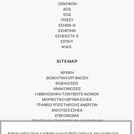
ΞΕΝΟΦΩΝ
ΔΟΔ
ΕΟΔ
ΠΟΕΣΥ
ΕΣΗΕΜ-Θ
ΕΣΗΕΠΗΝ
ΕΣΗΕΘΣΤΕ-Ε
ΕΣΠΗΤ
M.M.E.
SITEMAP
ΑΡΧΙΚΗ
ΔΙΟΙΚΗΤΙΚΗ ΟΡΓΑΝΩΣΗ
ΕΚΔΗΛΩΣΕΙΣ
ΑΝΑΚΟΙΝΩΣΕΙΣ
Η ΒΙΒΛΙΟΘΗΚΗ ΤΩΝ ΠΕΝΤΕ ΑΙΩΝΩΝ
ΜΟΡΦΩΤΙΚΟ ΙΔΡΥΜΑ ΕΣΗΕΑ
ΓΡΑΦΕΙΟ ΥΠΟΣΤΗΡΙΞΗΣ ΑΝΕΡΓΩΝ
ΑΙΘΟΥΣΕΣ ΕΣΗΕΑ
ΕΠΙΚΟΙΝΩΝΙΑ
ΠΡΟΣΤΑΣΙΑ ΠΡΟΣΩΠΙΚΩΝ ΔΕΔΟΜΕΝΩΝ
ΟΡΟΙ ΧΡΗΣΗΣ
Χρησιμοποιούμε cookies για να βελτιώσουμε την εμπειρία