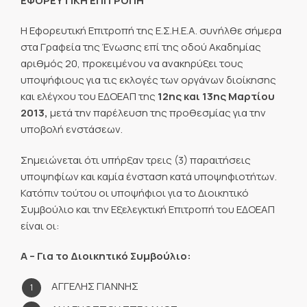
ΕΦΟΡΕΥΤΙΚΗ ΕΠΙΤΡΟΠΗ
Η Εφορευτική Επιτροπή της Ε.Σ.Η.Ε.Α. συνήλθε σήμερα
στα Γραφεία της Ένωσης επί της οδού Ακαδημίας
αριθμός 20, προκειμένου να ανακηρύξει τους
υποψήφιους για τις εκλογές των οργάνων διοίκησης
και ελέγχου του ΕΔΟΕΑΠ της
12ης και 13ης Μαρτίου
2013,
μετά την παρέλευση της προθεσμίας για την
υποβολή ενστάσεων.
Σημειώνεται ότι υπήρξαν τρεις (3) παραιτήσεις
υποψηφίων και καμία ένσταση κατά υποψηφιοτήτων.
Κατόπιν τούτου οι υποψήφιοι για το Διοικητικό
Συμβούλιο και την Εξελεγκτική Επιτροπή του ΕΔΟΕΑΠ
είναι οι:
Α – Για το Διοικητικό Συμβούλιο:
ΑΓΓΕΛΗΣ ΓΙΑΝΝΗΣ